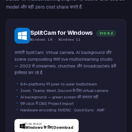
model और वही zero cost share करते हैं.
SplitCam for Windows
V10.9.2
Windows 10 · Windows 11
असली SplitCam. Virtual camera, AI background और
scene compositing वाला live multistreaming studio
— 2003 से streamers, churches और broadcasters इसे
इस्तेमाल कर रहे हैं.
84+ platforms पर peer-to-peer multistream
Zoom, Teams, Meet, Discord के लिए virtual camera
AI background — green screen की ज़रूरत नहीं
एक click में OBS Project Import
Hardware encoding: NVENC · QuickSync · AMF
Free direct
Windows के लिए Download