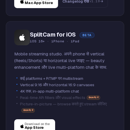
Changelog देखें
v1.19
Mac App Store
SplitCam for iOS
BETA
iOS 16+ · iPhone · iPad
Mobile streaming studio. अपने phone से vertical
(Reels/Shorts) या horizontal live जाइए — beauty
enhancement और live multi-platform chat के साथ.
कई platforms + RTMP पर multistream
Vertical 9:16 और horizontal 16:9 canvases
4K तक, in-app multi-platform chat
Real-time AR filters और visual effects
डेवलपमेंट में
Picture-in-picture — browse करते हुए stream कीजिए
डेवलपमेंट में
Download on the
App Store