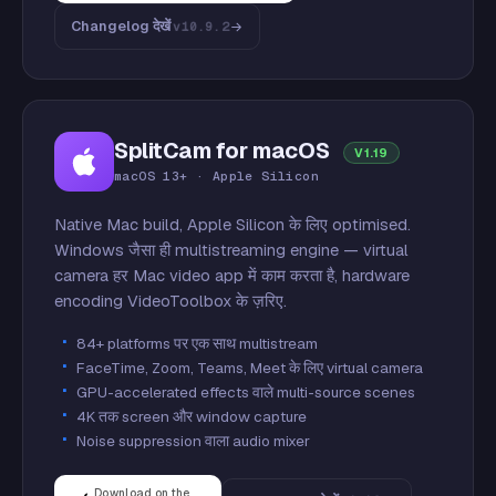
Changelog देखें
v10.9.2
SplitCam for macOS
V1.19
macOS 13+ · Apple Silicon
Native Mac build, Apple Silicon के लिए optimised.
Windows जैसा ही multistreaming engine — virtual
camera हर Mac video app में काम करता है, hardware
encoding VideoToolbox के ज़रिए.
84+ platforms पर एक साथ multistream
FaceTime, Zoom, Teams, Meet के लिए virtual camera
GPU-accelerated effects वाले multi-source scenes
4K तक screen और window capture
Noise suppression वाला audio mixer
Download on the