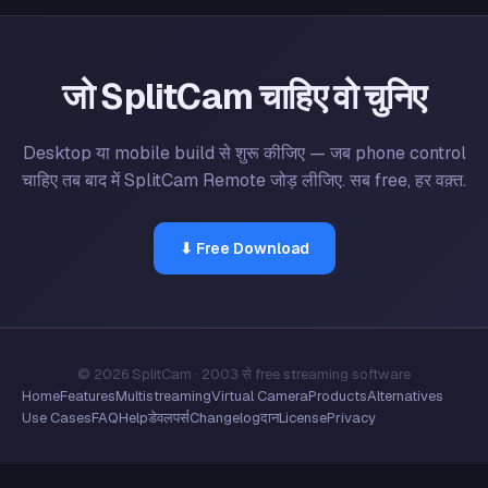
जो SplitCam चाहिए वो चुनिए
Desktop या mobile build से शुरू कीजिए — जब phone control
चाहिए तब बाद में SplitCam Remote जोड़ लीजिए. सब free, हर वक़्त.
⬇ Free Download
© 2026 SplitCam · 2003 से free streaming software
Home
Features
Multistreaming
Virtual Camera
Products
Alternatives
Use Cases
FAQ
Help
डेवलपर्स
Changelog
दान
License
Privacy