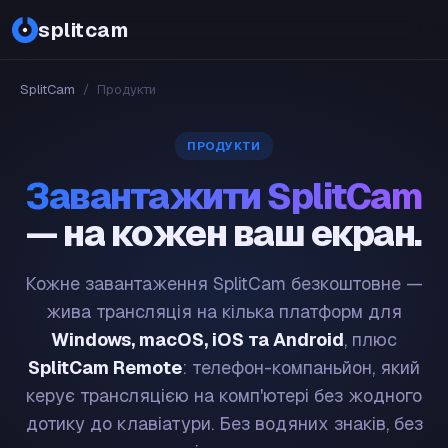
splitcam
SplitCam
/
Продукти
ПРОДУКТИ
Завантажити SplitCam
— на кожен ваш екран.
Кожне завантаження SplitCam безкоштовне —
жива трансляція на кілька платформ для
Windows, macOS, iOS та Android
, плюс
SplitCam Remote
: телефон-компаньйон, який
керує трансляцією на комп'ютері без жодного
дотику до клавіатури. Без водяних знаків, без