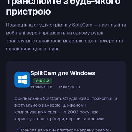
Транслюйте з будь-якого
пристрою
Повноцінна студія стрімінгу SplitCam — настільні та
мобільні версії працюють на одному рушії
трансляції, з однаковою моделлю сцен і джерел та
однаковою ціною: нуль.
SplitCam для Windows
V10.9.2
Windows 10 · Windows 11
Оригінальний SplitCam. Студія живої трансляції з
віртуальною камерою, ШІ-фоном і
компонуванням сцен — з 2003 року нею
користуються стрімери, церкви та мовники.
Трансляція на 84+ платформ напряму, peer-to-