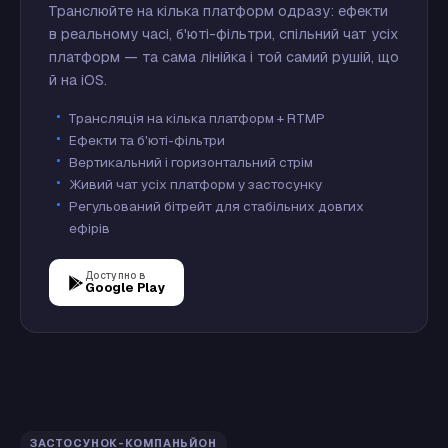
Транслюйте на кілька платформ одразу: ефекти
в реальному часі, б'юті-фільтри, спільний чат усіх
платформ — та сама лінійка і той самий рушій, що
й на iOS.
Трансляція на кілька платформ + RTMP
Ефекти та б'юті-фільтри
Вертикальний і горизонтальний стрім
Живий чат усіх платформ у застосунку
Регульований бітрейт для стабільних довгих
ефірів
Доступно в
Google Play
ЗАСТОСУНОК-КОМПАНЬЙОН