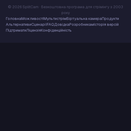
© 2026 SplitCam · Безкоштовна програма для стрімінгу з 2003
року
Головна
Можливості
Мультистрім
Віртуальна камера
Продукти
Альтернативи
Сценарії
FAQ
Довідка
Розробникам
Історія версій
Підтримати
Ліцензія
Конфіденційність