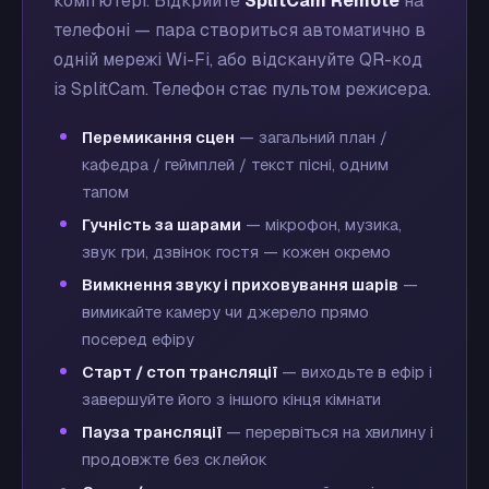
комп'ютері. Відкрийте
SplitCam Remote
на
телефоні — пара створиться автоматично в
одній мережі Wi-Fi, або відскануйте QR-код
із SplitCam. Телефон стає пультом режисера.
Перемикання сцен
— загальний план /
кафедра / геймплей / текст пісні, одним
тапом
Гучність за шарами
— мікрофон, музика,
звук гри, дзвінок гостя — кожен окремо
Вимкнення звуку і приховування шарів
—
вимикайте камеру чи джерело прямо
посеред ефіру
Старт / стоп трансляції
— виходьте в ефір і
завершуйте його з іншого кінця кімнати
Пауза трансляції
— перервіться на хвилину і
продовжте без склейок