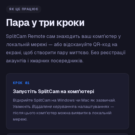
ЯК ЦЕ ПРАЦЮЄ
Пара у три кроки
SplitCam Remote сам знаходить ваш комп'ютер у
локальній мережі — або відскануйте QR-код на
екрані, щоб створити пару миттєво. Без реєстрації
акаунтів і хмарних посередників.
КРОК 01
Запустіть SplitCam на комп'ютері
Відкрийте SplitCam на Windows чи Mac як зазвичай.
Увімкніть
Віддалене керування
в налаштуваннях —
після цього комп'ютер можна виявити в локальній
мережі.