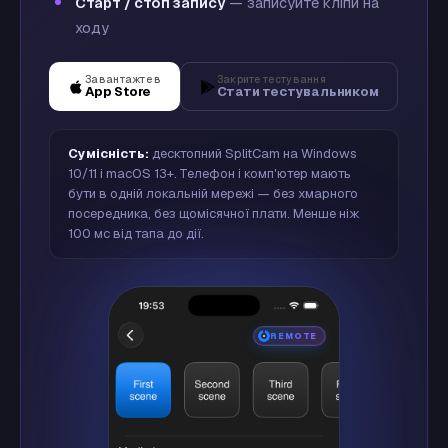
Старт / стоп запису
— записуйте кліпи на
ходу
Завантажте в
Закрите тестування
App Store
Стати тестувальником
Сумісність:
десктопний SplitCam на Windows
10/11 і macOS 13+. Телефон і комп'ютер мають
бути в одній локальній мережі — без хмарного
посередника, без щомісячної плати. Менше ніж
100 мс від тапа до дії.
REMOTE