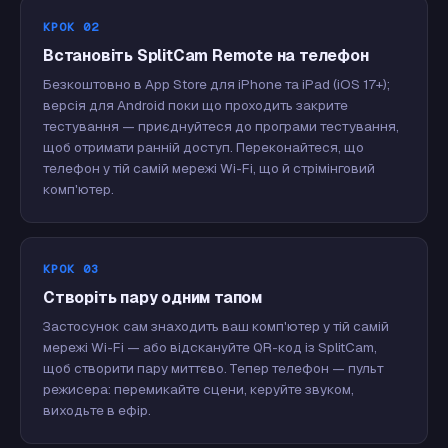
КРОК 02
Встановіть SplitCam Remote на телефон
Безкоштовно в App Store для iPhone та iPad (iOS 17+);
версія для Android поки що проходить закрите
тестування — приєднуйтеся до програми тестування,
щоб отримати ранній доступ. Переконайтеся, що
телефон у тій самій мережі Wi-Fi, що й стрімінговий
комп'ютер.
КРОК 03
Створіть пару одним тапом
Застосунок сам знаходить ваш комп'ютер у тій самій
мережі Wi-Fi — або відскануйте QR-код із SplitCam,
щоб створити пару миттєво. Тепер телефон — пульт
режисера: перемикайте сцени, керуйте звуком,
виходьте в ефір.