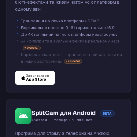
б'юті-ефектами та живим чатом усіх платформ в
одному вікні.
Трансляція на кілька платформ + RTMP
Вертикальне полотно 9:16 і горизонтальне 16:9
До 4K і спільний чат усіх платформ у застосунку
AR-фільтри та візуальні ефекти в реальному часі
у розробці
Картинка в картинці — трансляція триває, поки ви
в інших застосунках
у розробці
Завантажте в
App Store
SplitCam для Android
БЕТА
Android · телефон і планшет
Програма для стріму з телефона на Android.