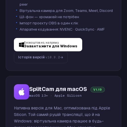
peer
Віртуальна камера для Zoom, Teams, Meet, Discord
ШІ-фон — хромакей не потрібен
Імпорт проєкту OBS в один клік
Апаратне кодування: NVENC · QuickSync · AMF
Безкоштовно, напряму
Завантажити для Windows
Історія версій
v10.9.2
SplitCam для macOS
V1.19
macOS 13+ · Apple Silicon
Нативна версія для Mac, оптимізована під Apple
Silicon. Той самий рушій трансляції, що й на
Windows: віртуальна камера працює в будь-