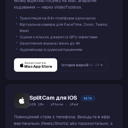
якому відеозастосунку на Mac, апаратне
кодування — через VideoToolbox.
Трансляція на 84+ платформ одночасно
Віртуальна камера для FaceTime, Zoom, Teams,
Meet
Сцени з кількох джерел із GPU-ефектами
Захоплення екрана і вікон до 4K
Аудіомікшер із шумозаглушенням
Завантажте в
Історія версій
v1.19
Mac App Store
SplitCam для iOS
БЕТА
iOS 16+ · iPhone · iPad
Повноцінний стрім з телефона. Виходьте в ефір
вертикально (Reels/Shorts) або горизонтально, з