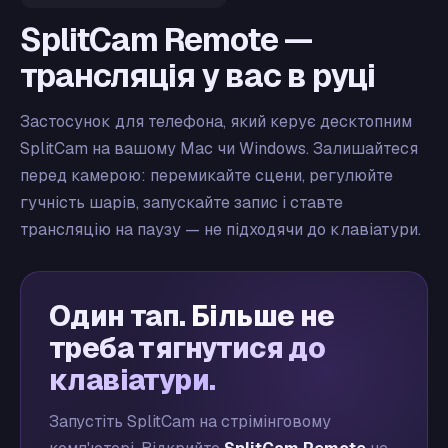
SplitCam Remote —
трансляція у вас в руці
Застосунок для телефона, який керує десктопним
SplitCam на вашому Mac чи Windows. Залишайтеся
перед камерою: перемикайте сцени, регулюйте
гучність шарів, запускайте запис і ставте
трансляцію на паузу — не підходячи до клавіатури.
Один тап.
Більше не
треба тягнутися до
клавіатури.
Запустіть SplitCam на стрімінговому