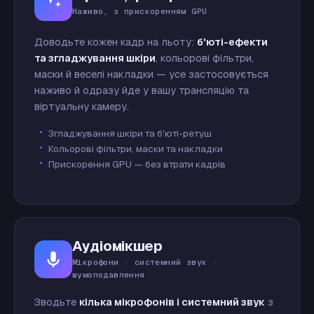
Наживо, з прискоренням GPU
Доводьте кожен кадр на льоту:
б'юті-ефекти
та згладжування шкіри
, кольорові фільтри,
маски й веселі накладки — усе застосовується
наживо й одразу йде у вашу трансляцію та
віртуальну камеру.
Згладжування шкіри та б'юті-ретуш
Кольорові фільтри, маски та накладки
Прискорення GPU — без втрати кадрів
Аудіомікшер
Мікрофони · системний звук ·
шумоподавлення
Зводьте
кілька мікрофонів і системний звук
з