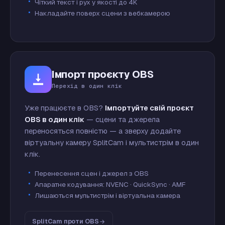
Чіткий текст і рух у якості до 4K
Накладайте поверх сцени з вебкамерою
Імпорт проєкту OBS
Перехід в один клік
Уже працюєте в OBS?
Імпортуйте свій проєкт
OBS в один клік
— сцени та джерела
переносяться повністю — а зверху додайте
віртуальну камеру SplitCam і мультистрім в один
клік.
Перенесення сцен і джерел з OBS
Апаратне кодування: NVENC · QuickSync · AMF
Лишаються мультистрім і віртуальна камера
SplitCam проти OBS