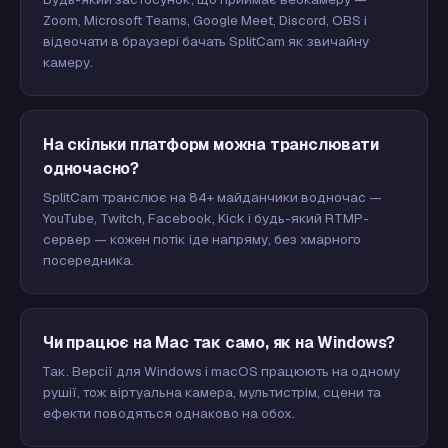
Zoom, Microsoft Teams, Google Meet, Discord, OBS і
відеочати в браузері бачать SplitCam як звичайну
камеру.
На скільки платформ можна транслювати
одночасно?
SplitCam транслює на 84+ майданчики водночас —
YouTube, Twitch, Facebook, Kick і будь-який RTMP-
сервер — кожен потік іде напряму, без хмарного
посередника.
Чи працює на Mac так само, як на Windows?
Так. Версії для Windows і macOS працюють на одному
рушії, тож віртуальна камера, мультистрім, сцени та
ефекти поводяться однаково на обох.