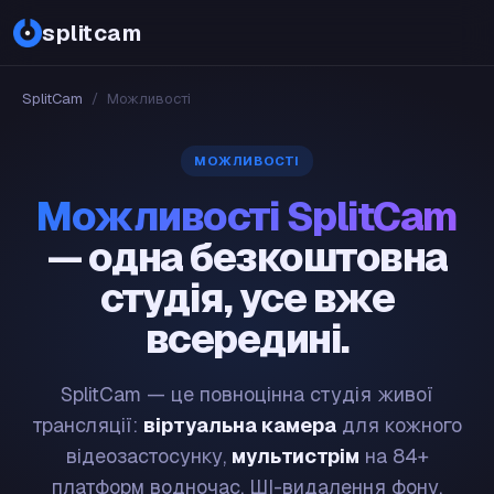
splitcam
SplitCam
/
Можливості
МОЖЛИВОСТІ
Можливості SplitCam
— одна безкоштовна
студія, усе вже
всередині.
SplitCam — це повноцінна студія живої
трансляції:
віртуальна камера
для кожного
відеозастосунку,
мультистрім
на 84+
платформ водночас, ШІ-видалення фону,