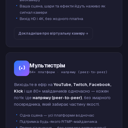
Ваша сцена, шари та ефекти йдуть наживо як
сигнал камери
Вихід HD і 4K, без жодного плагіна
Докладніше про віртуальну камеру
Мультистрім
84+ платформ · напряму (peer-to-peer)
Виходьте в ефір на
YouTube, Twitch, Facebook,
Kick
і ще 80+ майданчиків одночасно — кожен
потік іде
напряму (peer-to-peer)
, без хмарного
посередника, який забирає частину якості.
Одна сцена — усі платформи водночас
Підтримка будь-якого RTMP-майданчика
Пряме з'єднання — без сервера ретрансляції