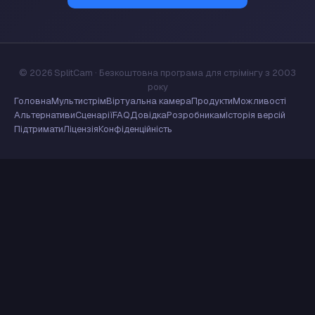
© 2026 SplitCam · Безкоштовна програма для стрімінгу з 2003
року
Головна
Мультистрім
Віртуальна камера
Продукти
Можливості
Альтернативи
Сценарії
FAQ
Довідка
Розробникам
Історія версій
Підтримати
Ліцензія
Конфіденційність