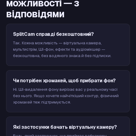
можливості — з
відповідями
SplitCam справді безкоштовний?
Так. Кожна можливість — віртуальна камера,
мультистрім, ШІ-фон, ефекти та аудіомікшер —
безкоштовна, без водяного знака й без підписки.
Чи потрібен хромакей, щоб прибрати фон?
Ні. ШІ-видалення фону вирізає вас у реальному часі
без нього. Якщо хочете найчіткіший контур, фізичний
хромакей теж підтримується.
Які застосунки бачать віртуальну камеру?
Будь-який застосунок, що приймає вебкамеру —