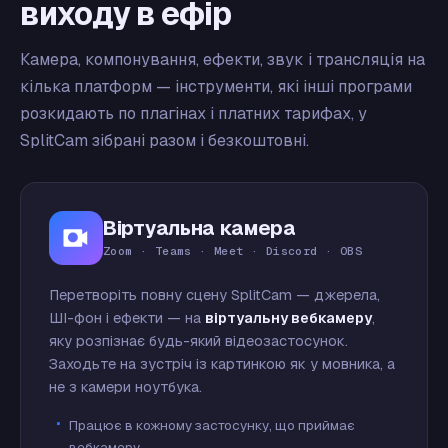
виходу в ефір
Камера, компонування, ефекти, звук і трансляція на
кілька платформ — інструменти, які інші програми
розкидають по плагінах і платних тарифах, у
SplitCam зібрані разом і безкоштовні.
Віртуальна камера
Zoom · Teams · Meet · Discord · OBS
Перетворіть повну сцену SplitCam — джерела,
ШІ-фон і ефекти — на
віртуальну вебкамеру
,
яку розпізнає будь-який відеозастосунок.
Заходьте на зустріч із картинкою як у мовника, а
не з камери ноутбука.
Працює в кожному застосунку, що приймає
вебкамеру