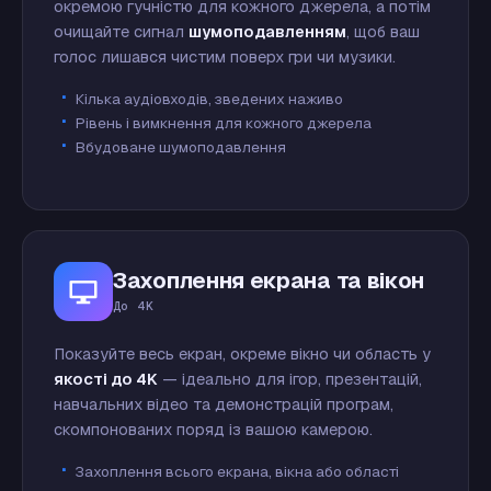
окремою гучністю для кожного джерела, а потім
очищайте сигнал
шумоподавленням
, щоб ваш
голос лишався чистим поверх гри чи музики.
Кілька аудіовходів, зведених наживо
Рівень і вимкнення для кожного джерела
Вбудоване шумоподавлення
Захоплення екрана та вікон
До 4K
Показуйте весь екран, окреме вікно чи область у
якості до 4K
— ідеально для ігор, презентацій,
навчальних відео та демонстрацій програм,
скомпонованих поряд із вашою камерою.
Захоплення всього екрана, вікна або області