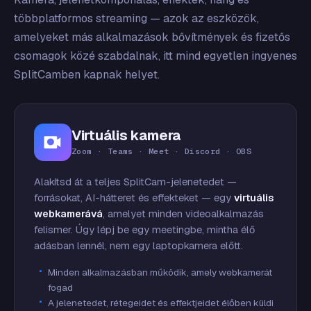
többplatformos streaming — azok az eszközök,
amelyeket más alkalmazások bővítmények és fizetős
csomagok közé szabdalnak, itt mind egyetlen ingyenes
SplitCamben kapnak helyet.
Virtuális kamera
Zoom · Teams · Meet · Discord · OBS
Alakítsd át a teljes SplitCam-jelenetedet —
forrásokat, AI-hátteret és effekteket — egy
virtuális
webkamerává
, amelyet minden videoalkalmazás
felismer. Úgy lépj be egy meetingbe, mintha élő
adásban lennél, nem egy laptopkamera előtt.
Minden alkalmazásban működik, amely webkamerát
fogad
A jelenetedet, rétegeidet és effektjeidet élőben küldi