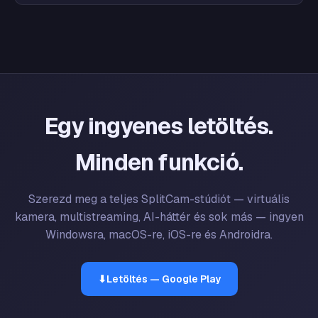
Egy ingyenes letöltés.
Minden funkció.
Szerezd meg a teljes SplitCam-stúdiót — virtuális
kamera, multistreaming, AI-háttér és sok más — ingyen
Windowsra, macOS-re, iOS-re és Androidra.
⬇
Letöltés — Google Play