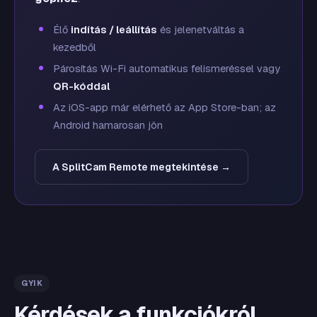
Élő
indítás / leállítás
és jelenetváltás a
kezedből
Párosítás Wi-Fi automatikus felismeréssel vagy
QR-kóddal
Az iOS-app már elérhető az App Store-ban; az
Android hamarosan jön
A SplitCam Remote megtekintése →
GYIK
Kérdések a funkciókról,