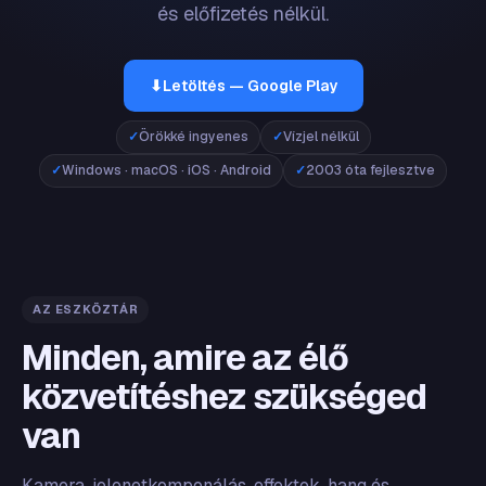
és előfizetés nélkül.
⬇
Letöltés — Google Play
Örökké ingyenes
Vízjel nélkül
Windows · macOS · iOS · Android
2003 óta fejlesztve
AZ ESZKÖZTÁR
Minden, amire az élő
közvetítéshez szükséged
van
Kamera, jelenetkomponálás, effektek, hang és