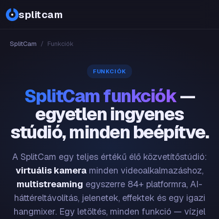
splitcam
SplitCam
/
Funkciók
FUNKCIÓK
SplitCam funkciók
—
egyetlen ingyenes
stúdió, minden beépítve.
A SplitCam egy teljes értékű élő közvetítőstúdió:
virtuális kamera
minden videoalkalmazáshoz,
multistreaming
egyszerre 84+ platformra, AI-
háttéreltávolítás, jelenetek, effektek és egy igazi
hangmixer. Egy letöltés, minden funkció — vízjel