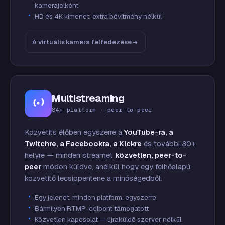
kamerajelként
HD és 4K kimenet, extra bővítmény nélkül
A virtuális kamera felfedezése
Multistreaming
84+ platform · peer-to-peer
Közvetíts élőben egyszerre a
YouTube-ra, a
Twitchre, a Facebookra, a Kickre
és további 80+
helyre — minden streamet
közvetlen, peer-to-
peer
módon küldve, anélkül hogy egy felhőalapú
közvetítő lecsippentene a minőségedből.
Egy jelenet, minden platform, egyszerre
Bármilyen RTMP-célpont támogatott
Közvetlen kapcsolat — újraküldő szerver nélkül