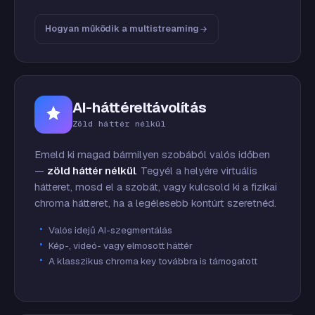
Hogyan működik a multistreaming
AI-háttéreltávolítás
Zöld háttér nélkül
Emeld ki magad bármilyen szobából valós időben
—
zöld háttér nélkül
. Tegyél a helyére virtuális
hátteret, mosd el a szobát, vagy kulcsold ki a fizikai
chroma hátteret, ha a legélesebb kontúrt szeretnéd.
Valós idejű AI-szegmentálás
Kép-, videó- vagy elmosott háttér
A klasszikus chroma key továbbra is támogatott