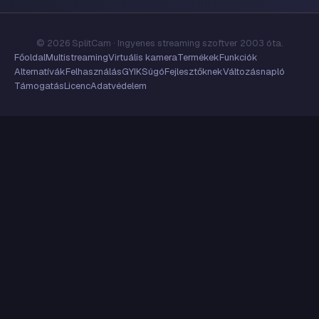
© 2026 SplitCam · Ingyenes streaming szoftver 2003 óta.
Főoldal
Multistreaming
Virtuális kamera
Termékek
Funkciók
Alternatívák
Felhasználás
GYIK
Súgó
Fejlesztőknek
Változásnapló
Támogatás
Licenc
Adatvédelem