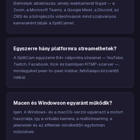
Bármelyik alkalmazás, amely webkamerát fogad — a
Zoom, a Microsoft Teams, a Google Meet, a Discord, az
OBS és a böngészős videohívások mind szabványos
kameraként látják a SplitCamet.
Egyszerre hány platformra streamelhetek?
A SplitCam egyszerre 84+ célpontra streamel — YouTube,
Twitch, Facebook, Kick és bármilyen RTMP-szerver —,
mindegyiket peer-to-peer küldve, felhőalapú közvetítő
nélkül.
Macen és Windowson egyaránt működik?
Igen. A Windows- és a macOS-verzió ugyanazt a motort
használja, így a virtuális kamera, a multistreaming, a
jelenetek és az effektek mindkettőn egyformán
működnek.