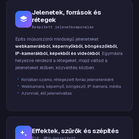
Jelenetek, források és
rétegek
Beépített jelenetkomponálás
Építs műsorszórói minőségű jeleneteket
webkamerákból, képernyőkből, böngészőkből,
IP-kamerákból, képekből és videókból
. Egymásra
helyezve rendezd a rétegeket, majd váltsd a
jeleneteket élőben, közvetítés közben.
Korlátlan számú, rétegezett forrás jelenetenként
Webkamera, képernyő, böngésző, IP-kamera, média
Azonnali, élő jelenetváltás
Effektek, szűrők és szépítés
Élő, GPU-gyorsított