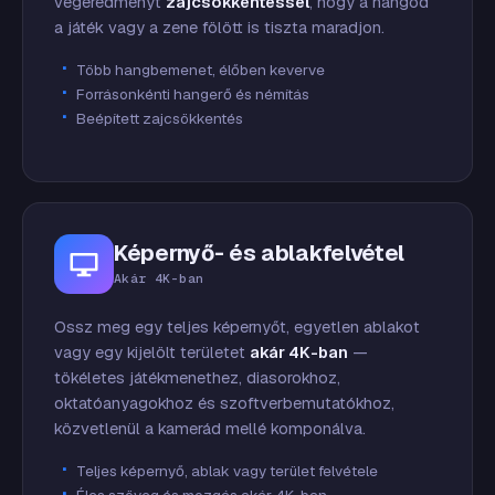
végeredményt
zajcsökkentéssel
, hogy a hangod
a játék vagy a zene fölött is tiszta maradjon.
Több hangbemenet, élőben keverve
Forrásonkénti hangerő és némítás
Beépített zajcsökkentés
Képernyő- és ablakfelvétel
Akár 4K-ban
Ossz meg egy teljes képernyőt, egyetlen ablakot
vagy egy kijelölt területet
akár 4K-ban
—
tökéletes játékmenethez, diasorokhoz,
oktatóanyagokhoz és szoftverbemutatókhoz,
közvetlenül a kamerád mellé komponálva.
Teljes képernyő, ablak vagy terület felvétele