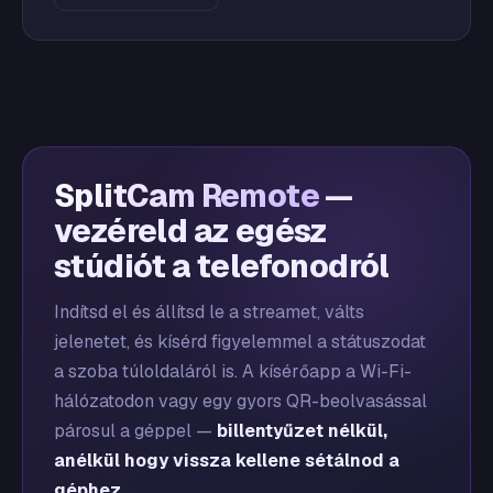
SplitCam Remote
—
vezéreld az egész
stúdiót a telefonodról
Indítsd el és állítsd le a streamet, válts
jelenetet, és kísérd figyelemmel a státuszodat
a szoba túloldaláról is. A kísérőapp a Wi-Fi-
hálózatodon vagy egy gyors QR-beolvasással
párosul a géppel —
billentyűzet nélkül,
anélkül hogy vissza kellene sétálnod a
géphez
.