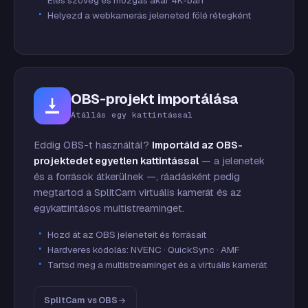
Éles szöveg és mozgás akár 4K-ban
Helyezd a webkamerás jeleneted fölé rétegként
OBS-projekt importálása
Átállás egy kattintással
Eddig OBS-t használtál?
Importáld az OBS-
projektedet egyetlen kattintással
— a jelenetek
és a források átkerülnek —, ráadásként pedig
megtartod a SplitCam virtuális kamerát és az
egykattintásos multistreaminget.
Hozd át az OBS jeleneteit és forrásait
Hardveres kódolás: NVENC · QuickSync · AMF
Tartsd meg a multistreaminget és a virtuális kamerát
SplitCam vs OBS