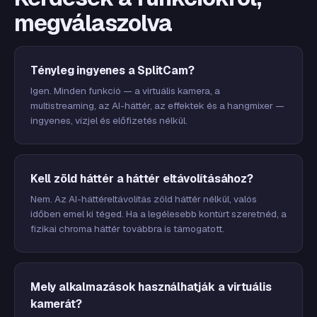
megválaszolva
Tényleg ingyenes a SplitCam?
Igen. Minden funkció — a virtuális kamera, a
multistreaming, az AI-háttér, az effektek és a hangmixer —
ingyenes, vízjel és előfizetés nélkül.
Kell zöld háttér a háttér eltávolításához?
Nem. Az AI-háttéreltávolítás zöld háttér nélkül, valós
időben emel ki téged. Ha a legélesebb kontúrt szeretnéd, a
fizikai chroma háttér továbbra is támogatott.
Mely alkalmazások használhatják a virtuális
kamerát?