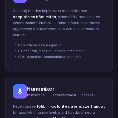
Csiszolj minden képkockán menet közben:
szépítés és bőrsimítás
, színszűrők, maszkok és
vidám rárakott elemek — mind élőben alkalmazva,
egyenesen a streamedre és a virtuális kamerádra
küldve.
Bőrsimító és szépségretus
Színszűrők, maszkok és rárakott elemek
GPU-gyorsított, képkockakiesés nélkül
Hangmixer
Mikrofonok · rendszerhang · zajkapu
Keverj össze
több mikrofont és a rendszerhangot
forrásonkénti hangerővel, majd tisztítsd meg a