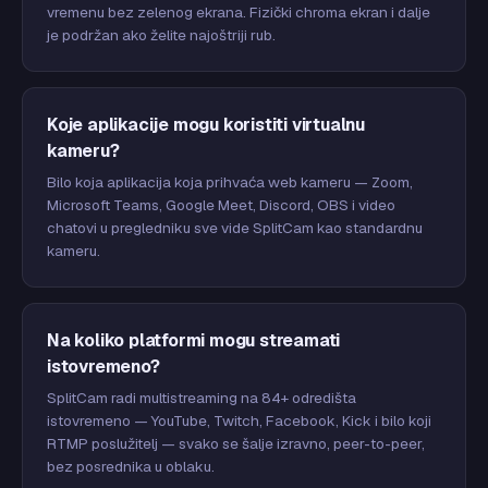
vremenu bez zelenog ekrana. Fizički chroma ekran i dalje
je podržan ako želite najoštriji rub.
Koje aplikacije mogu koristiti virtualnu
kameru?
Bilo koja aplikacija koja prihvaća web kameru — Zoom,
Microsoft Teams, Google Meet, Discord, OBS i video
chatovi u pregledniku sve vide SplitCam kao standardnu
kameru.
Na koliko platformi mogu streamati
istovremeno?
SplitCam radi multistreaming na 84+ odredišta
istovremeno — YouTube, Twitch, Facebook, Kick i bilo koji
RTMP poslužitelj — svako se šalje izravno, peer-to-peer,
bez posrednika u oblaku.