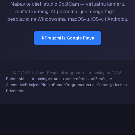
Nabavite cijeli studio SplitCam — virtualnu kameru,
multistreaming, AI pozadinu i još mnogo toga —
besplatno na Windowsima, macOS-u, iOS-u i Androidu.
⬇
Preuzmi iz Google Playa
© 2026 SplitCam · Besplatni program za streaming od 2003.
Početna
Multistreaming
Virtualna kamera
Proizvodi
Značajke
Alternative
Primjena
Pitanja
Pomoć
Programeri
Verzije
Donacije
Licenca
Privatnost