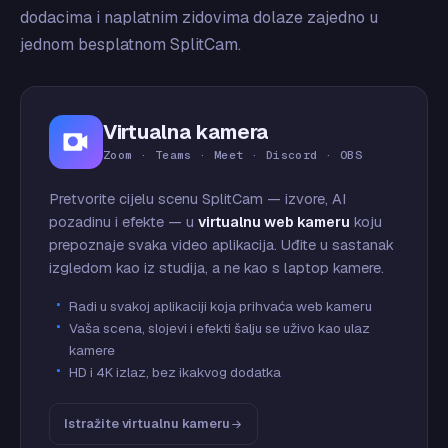
dodacima i naplatnim zidovima dolaze zajedno u
jednom besplatnom SplitCam.
Virtualna kamera
Zoom · Teams · Meet · Discord · OBS
Pretvorite cijelu scenu SplitCam — izvore, AI
pozadinu i efekte — u
virtualnu web kameru
koju
prepoznaje svaka video aplikacija. Uđite u sastanak
izgledom kao iz studija, a ne kao s laptop kamere.
Radi u svakoj aplikaciji koja prihvaća web kameru
Vaša scena, slojevi i efekti šalju se uživo kao ulaz
kamere
HD i 4K izlaz, bez ikakvog dodatka
Istražite virtualnu kameru