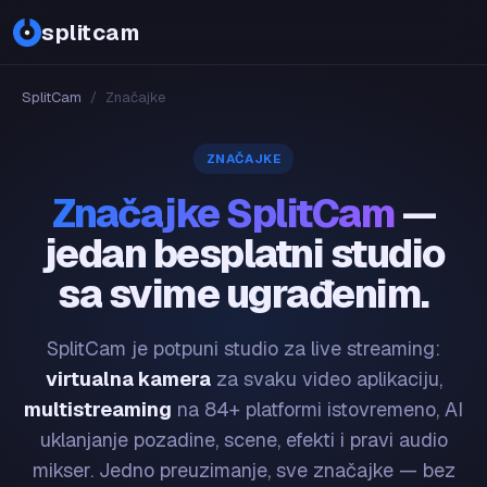
splitcam
SplitCam
/
Značajke
ZNAČAJKE
Značajke SplitCam
—
jedan besplatni studio
sa svime ugrađenim.
SplitCam je potpuni studio za live streaming:
virtualna kamera
za svaku video aplikaciju,
multistreaming
na 84+ platformi istovremeno, AI
uklanjanje pozadine, scene, efekti i pravi audio
mikser. Jedno preuzimanje, sve značajke — bez