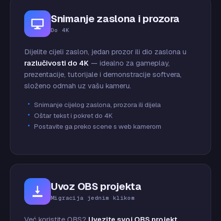
Snimanje zaslona i prozora
Do 4K
Dijelite cijeli zaslon, jedan prozor ili dio zaslona u
razlučivosti do 4K
— idealno za gameplay,
prezentacije, tutorijale i demonstracije softvera,
složeno odmah uz vašu kameru.
Snimanje cijelog zaslona, prozora ili dijela
Oštar tekst i pokret do 4K
Postavite ga preko scene s web kamerom
Uvoz OBS projekta
Migracija jednim klikom
Već koristite OBS?
Uvezite svoj OBS projekt