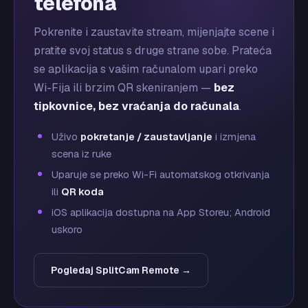
telefona
Pokrenite i zaustavite stream, mijenjajte scene i
pratite svoj status s druge strane sobe. Prateća
se aplikacija s vašim računalom upari preko
Wi-Fija ili brzim QR skeniranjem —
bez
tipkovnice, bez vraćanja do računala
.
Uživo
pokretanje / zaustavljanje
i izmjena
scena iz ruke
Uparuje se preko Wi-Fi automatskog otkrivanja
ili
QR koda
iOS aplikacija dostupna na App Storeu; Android
uskoro
Pogledaj SplitCam Remote →