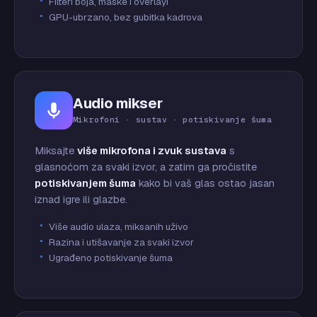
Filteri boja, maske i overlayi
GPU-ubrzano, bez gubitka kadrova
Audio mikser
Mikrofoni · sustav · potiskivanje šuma
Miksajte
više mikrofona i zvuk sustava
s
glasnoćom za svaki izvor, a zatim ga pročistite
potiskivanjem šuma
kako bi vaš glas ostao jasan
iznad igre ili glazbe.
Više audio ulaza, miksanih uživo
Razina i utišavanje za svaki izvor
Ugrađeno potiskivanje šuma