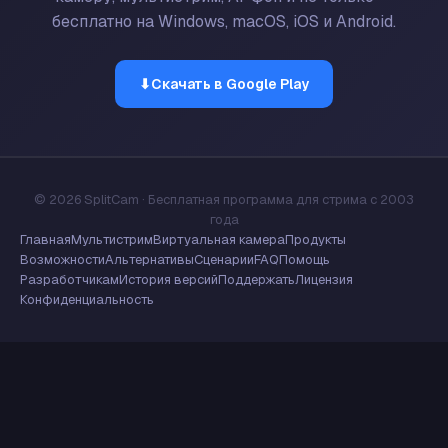
бесплатно на Windows, macOS, iOS и Android.
⬇
Скачать в Google Play
© 2026 SplitCam · Бесплатная программа для стрима с 2003
года
Главная
Мультистрим
Виртуальная камера
Продукты
Возможности
Альтернативы
Сценарии
FAQ
Помощь
Разработчикам
История версий
Поддержать
Лицензия
Конфиденциальность