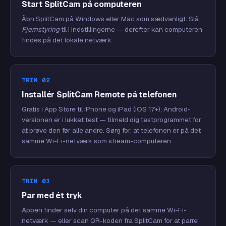
Start SplitCam på computeren
Åbn SplitCam på Windows eller Mac som sædvanligt. Slå
Fjernstyring
til i indstillingerne — derefter kan computeren
findes på det lokale netværk.
TRIN 02
Installér SplitCam Remote på telefonen
Gratis i App Store til iPhone og iPad (iOS 17+); Android-
versionen er i lukket test — tilmeld dig testprogrammet for
at prøve den før alle andre. Sørg for, at telefonen er på det
samme Wi-Fi-netværk som stream-computeren.
TRIN 03
Par med ét tryk
Appen finder selv din computer på det samme Wi-Fi-
netværk — eller scan QR-koden fra SplitCam for at parre