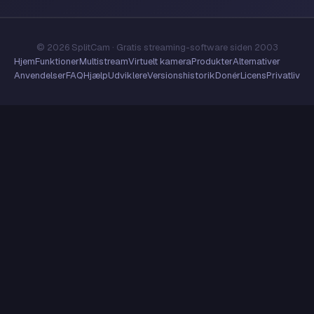
© 2026 SplitCam · Gratis streaming-software siden 2003
Hjem
Funktioner
Multistream
Virtuelt kamera
Produkter
Alternativer
Anvendelser
FAQ
Hjælp
Udviklere
Versionshistorik
Donér
Licens
Privatliv