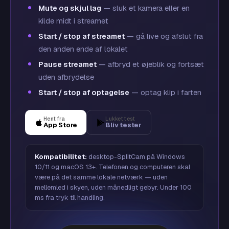
Mute og skjul lag
— sluk et kamera eller en
kilde midt i streamet
Start / stop af streamet
— gå live og afslut fra
den anden ende af lokalet
Pause streamet
— afbryd et øjeblik og fortsæt
uden afbrydelse
Start / stop af optagelse
— optag klip i farten
Hent fra
Lukket test
App Store
Bliv tester
Kompatibilitet:
desktop-SplitCam på Windows
10/11 og macOS 13+. Telefonen og computeren skal
være på det samme lokale netværk — uden
mellemled i skyen, uden månedligt gebyr. Under 100
ms fra tryk til handling.