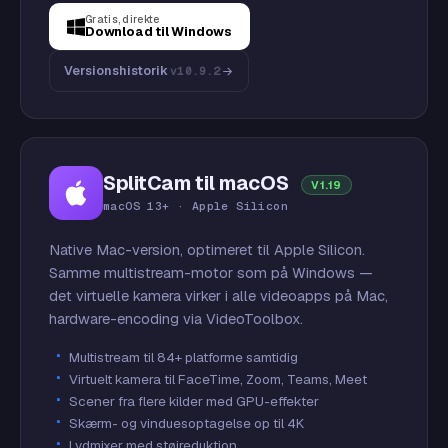
Gratis, direkte
Download til Windows
Versionshistorik
v10.9.2
SplitCam til macOS
V1.19
macOS 13+ · Apple Silicon
Native Mac-version, optimeret til Apple Silicon.
Samme multistream-motor som på Windows —
det virtuelle kamera virker i alle videoapps på Mac,
hardware-encoding via VideoToolbox.
Multistream til 84+ platforme samtidig
Virtuelt kamera til FaceTime, Zoom, Teams, Meet
Scener fra flere kilder med GPU-effekter
Skærm- og vinduesoptagelse op til 4K
Lydmixer med støjreduktion