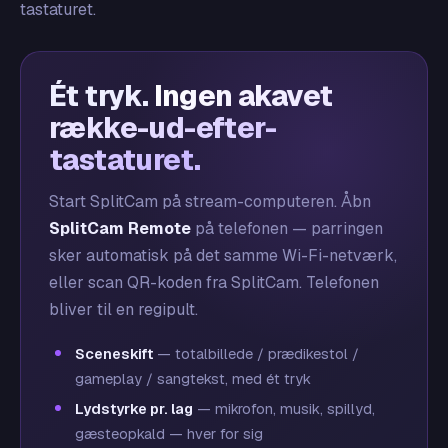
tastaturet.
Ét tryk.
Ingen akavet
række-ud-efter-
tastaturet.
Start SplitCam på stream-computeren. Åbn
SplitCam Remote
på telefonen — parringen
sker automatisk på det samme Wi-Fi-netværk,
eller scan QR-koden fra SplitCam. Telefonen
bliver til en regipult.
Sceneskift
— totalbillede / prædikestol /
gameplay / sangtekst, med ét tryk
Lydstyrke pr. lag
— mikrofon, musik, spillyd,
gæsteopkald — hver for sig