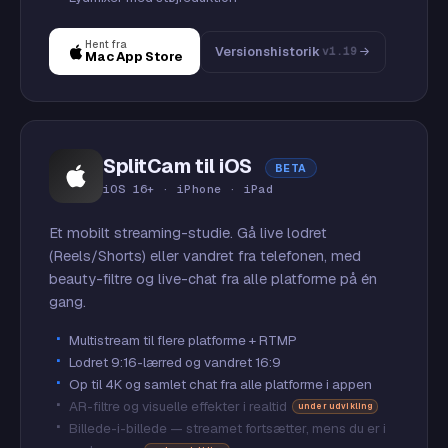
Hent fra
Versionshistorik
v1.19
Mac App Store
SplitCam til iOS
BETA
iOS 16+ · iPhone · iPad
Et mobilt streaming-studie. Gå live lodret
(Reels/Shorts) eller vandret fra telefonen, med
beauty-filtre og live-chat fra alle platforme på én
gang.
Multistream til flere platforme + RTMP
Lodret 9:16-lærred og vandret 16:9
Op til 4K og samlet chat fra alle platforme i appen
AR-filtre og visuelle effekter i realtid
under udvikling
Billede-i-billede — streamet fortsætter, mens du er i