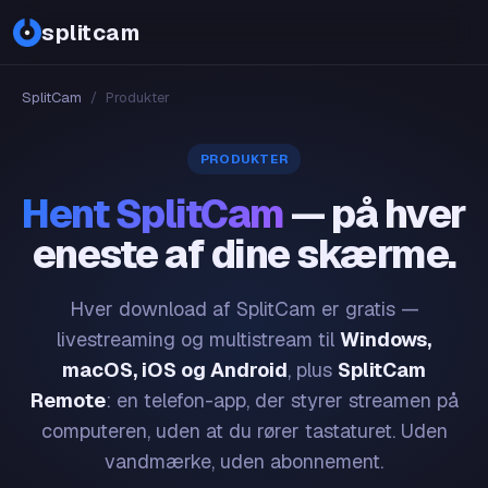
splitcam
SplitCam
/
Produkter
PRODUKTER
Hent SplitCam
— på hver
eneste af dine skærme.
Hver download af SplitCam er gratis —
livestreaming og multistream til
Windows,
macOS, iOS og Android
, plus
SplitCam
Remote
: en telefon-app, der styrer streamen på
computeren, uden at du rører tastaturet. Uden
vandmærke, uden abonnement.