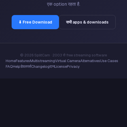
एक option रहता है.
⬇ Free Download
सभी apps & downloads
© 2026 SplitCam · 2003 से free streaming software
Home
Features
Multistreaming
Virtual Camera
Alternatives
Use Cases
FAQ
Help
डेवलपर्स
Changelog
दान
License
Privacy