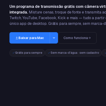
Um programa de transmissão grátis com câmera virt
integrada.
Misture cenas, troque de fonte e transmita ao
Twitch, YouTube, Facebook, Kick e mais — tudo a partir
único app de desktop. Grátis para sempre, sem marca-d
Baixar para Mac
Como funciona
Windows
Grátis para sempre
Sem marca-d'água · sem cadastro
Windows 10/11 · 64-bit
Mac
macOS 13+ · Apple Silicon
App Store
iPhone e iPad · iOS 16+
Google Play
Android 8+