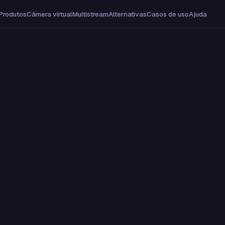
Produtos
Câmera virtual
Multistream
Alternativas
Casos de uso
Ajuda