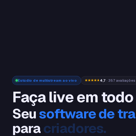
Estúdio de multistream ao vivo
4,7
· 357 avaliações
Faça live em todo 
Seu
software de tr
para
streamers.