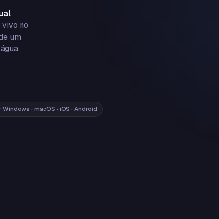
ual
 vivo no
 de um
'água.
Windows · macOS · iOS · Android