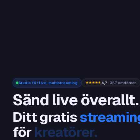
Studio för live-multistreaming
4,7
· 357 omdömen
Sänd live överallt.
Ditt gratis
streami
för
streamare.