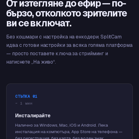
От изтегляне до ефир — по-
бързо, отколкото зрителите
ви се включат.
Без кошмари с настройка на енкодери. SplitCam
идва с готови настройки за всяка голяма платформа
— просто поставете ключа за стрийминг и
натиснете „На живо“.
СТЪПКА 01
~ 1 мин
Инсталирайте
Налично за Windows, Mac, iOS и Android. Лека
инсталация на компютъра, App Store на телефона —
без регистрация, без карта, без воден знак.