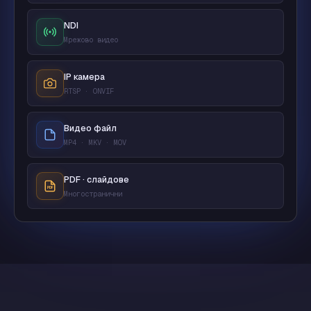
NDI
Мрежово видео
IP камера
RTSP · ONVIF
Видео файл
MP4 · MKV · MOV
PDF · слайдове
Многостранични