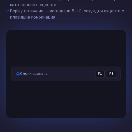
като слоеве в сцената
🏆
Replay източник — мигновени 5–10-секундни акценти с
клавишна комбинация
🔥
❤️
Смени сцената
F1
–
F8
LIVE
👑
Justin