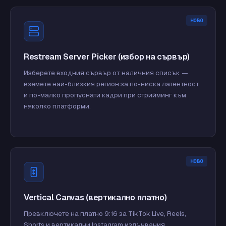
НОВО
Restream Server Picker (избор на сървър)
Изберете входния сървър от наличния списък —
вземете най-близкия регион за по-ниска латентност
и по-малко пропуснати кадри при стрийминг към
няколко платформи.
НОВО
Vertical Canvas (вертикално платно)
Превключете на платно 9:16 за TikTok Live, Reels,
Shorts и вертикални Instagram излъчвания.