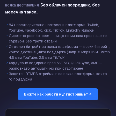
всяка дестинация.
Без облачен посредник, без
месечна такса.
84+ предварително настроени платформи: Twitch,
YouTube, Facebook, Kick, TikTok, LinkedIn, Rumble
Директно peer-to-peer — нищо не минава през нашите
сървъри, без трети страни
Отделен битрейт за всяка платформа — всеки битрейт,
който дестинацията поддържа (напр. 6 Mbps към Twitch,
4,5 към YouTube, 2,5 към TikTok)
Хардуерно кодиране през NVENC, QuickSync, AMF —
разпознато автоматично при стартиране
Защитен RTMPS стрийминг за всяка платформа, която
го поддържа
Вижте как работи мултистриймът