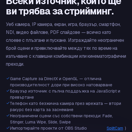
Всеки източник, който ще
ви трябва за стрийминг.
Уеб камера, IP камера, екран, игра, браузър, смартфон,
NDI, видео файлове, PDF слайдове — всичко като
слоеве с плъзгане и пускане. Изграждайте неограничен
брой сцени и превключвайте между тях по време на
излъчване с клавишни комбинации или кинематографични
преходи.
Game Capture за DirectX и OpenGL — отлична
производителност дори при високо натоварване
Браузър източник с пълна поддръжка на JavaScript и
превъртане
Телефон като безжична камера през мрежата — втори
ракурс без карта за заснемане
Неограничени сцени със собствени преходи: Fade,
Stinger, Luma Wipe, Slide, Swipe
Импортирайте проекти от OBS Studio
SplitCam
)