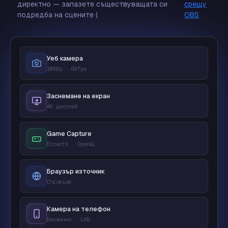
директно — запазете съществуващата си
срещу
подредба на сцените (
OBS
Уеб камера
1080p · 60fps
Заснемане на екран
4K дисплей
Game Capture
DirectX · OpenGL
Браузър източник
Chromium
Камера на телефон
Безжично · LAN