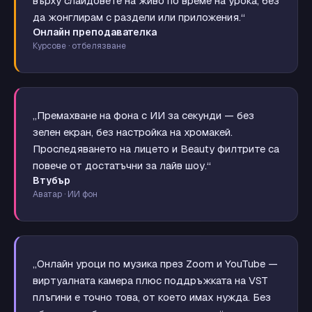
върху слайдовете на живо по време на урока, без
да жонглирам с раздели или приложения.“
Онлайн преподавателка
Курсове · отбелязване
„Премахване на фона с ИИ за секунди — без
зелен екран, без настройка на хромакей.
Проследяването на лицето и Beauty филтрите са
повече от достатъчни за лайв шоу.“
Втубър
Аватар · ИИ фон
„Онлайн уроци по музика през Zoom и YouTube —
виртуалната камера плюс поддръжката на VST
плъгини е точно това, от което имах нужда. Без