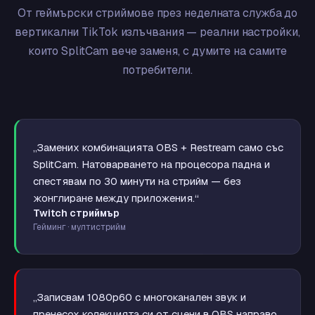
От геймърски стриймове през неделната служба до
вертикални TikTok излъчвания — реални настройки,
които SplitCam вече заменя, с думите на самите
потребители.
„Замених комбинацията OBS + Restream само със
SplitCam. Натоварването на процесора падна и
спестявам по 30 минути на стрийм — без
жонглиране между приложения.“
Twitch стриймър
Гейминг · мултистрийм
„Записвам 1080p60 с многоканален звук и
пренесох колекцията си от сцени в OBS направо