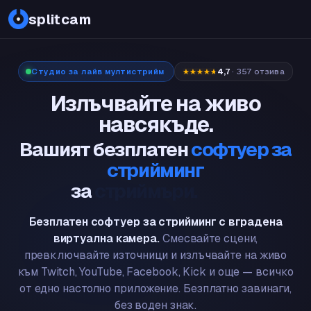
PDF
splitcam
Студио за лайв мултистрийм
4,7
· 357 отзива
Излъчвайте на живо
навсякъде.
Вашият безплатен
софтуер за
стрийминг
за
геймъри.
Безплатен софтуер за стрийминг с вградена
виртуална камера.
Смесвайте сцени,
превключвайте източници и излъчвайте на живо
към Twitch, YouTube, Facebook, Kick и още — всичко
от едно настолно приложение. Безплатно завинаги,
без воден знак.