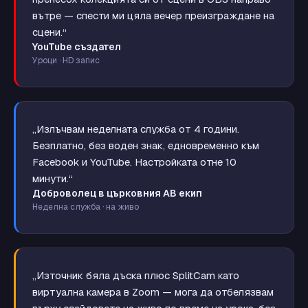
вътре — спести ми цяла вечер преизграждане на
сцени.“
YouTube създател
Уроци · HD запис
„Излъчвам неделната служба от 4 години.
Безплатно, без воден знак, едновременно към
Facebook и YouTube. Настройката отне 10
минути.“
Доброволец в църковния АВ екип
Неделна служба · на живо
„Източник бяла дъска плюс SplitCam като
виртуална камера в Zoom — мога да отбелязвам