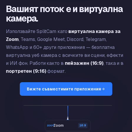
Вашият поток е и виртуална
камера.
Използвайте SplitCam като
виртуална камера за
Zoom
, Teams, Google Meet, Discord, Telegram,
WhatsApp и 60+ други приложения — безплатна
виртуална уеб камера с всичките ви сцени, ефекти
и ИИ фон. Работи както в
пейзажен (16:9)
, така и в
портретен (9:16)
формат.
Вижте съвместимите приложения
Виртуална камера SplitCam
LIVE
ЦЕЛ Q2
67%
по план
Zoom
16:9