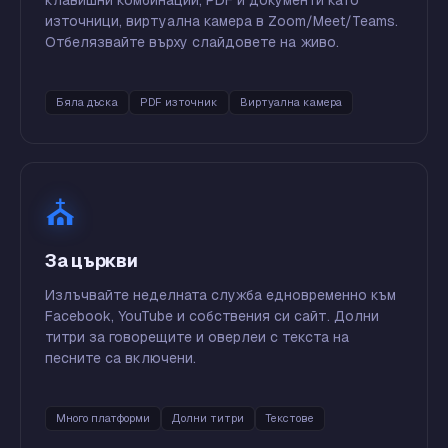
клавишни комбинации, PDF и документи като
източници, виртуална камера в Zoom/Meet/Teams.
Отбелязвайте върху слайдовете на живо.
Бяла дъска
PDF източник
Виртуална камера
⛪
За църкви
Излъчвайте неделната служба едновременно към
Facebook, YouTube и собствения си сайт. Долни
титри за говорещите и оверлеи с текста на
песните са включени.
Много платформи
Долни титри
Текстове