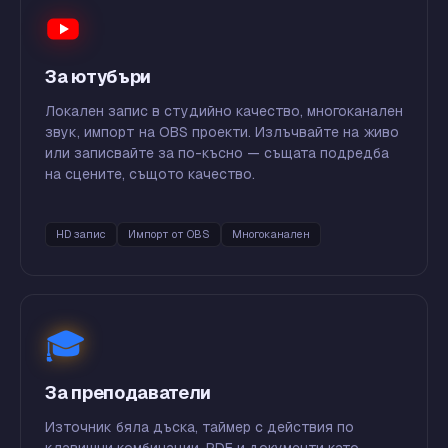
За ютубъри
Локален запис в студийно качество, многоканален
звук, импорт на OBS проекти. Излъчвайте на живо
или записвайте за по-късно — същата подредба
на сцените, същото качество.
HD запис
Импорт от OBS
Многоканален
🎓
За преподаватели
Източник бяла дъска, таймер с действия по