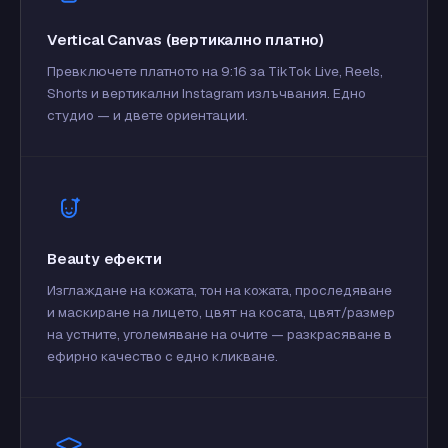
Vertical Canvas (вертикално платно)
Превключете платното на 9:16 за TikTok Live, Reels,
Shorts и вертикални Instagram излъчвания. Едно
студио — и двете ориентации.
Beauty ефекти
Изглаждане на кожата, тон на кожата, проследяване
и маскиране на лицето, цвят на косата, цвят/размер
на устните, уголемяване на очите — разкрасяване в
ефирно качество с едно кликване.