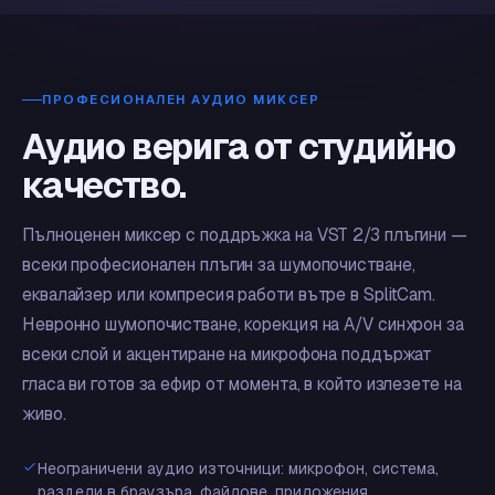
ПРОФЕСИОНАЛЕН АУДИО МИКСЕР
Аудио верига от студийно
качество.
Пълноценен миксер с поддръжка на VST 2/3 плъгини —
всеки професионален плъгин за шумопочистване,
еквалайзер или компресия работи вътре в SplitCam.
Невронно шумопочистване, корекция на A/V синхрон за
всеки слой и акцентиране на микрофона поддържат
гласа ви готов за ефир от момента, в който излезете на
живо.
Неограничени аудио източници: микрофон, система,
раздели в браузъра, файлове, приложения