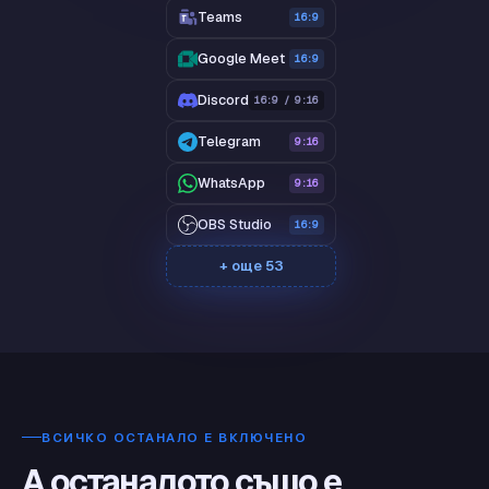
Teams
16:9
Google Meet
16:9
Discord
16:9 / 9:16
Telegram
9:16
WhatsApp
9:16
OBS Studio
16:9
+ още 53
ВСИЧКО ОСТАНАЛО Е ВКЛЮЧЕНО
А останалото също е