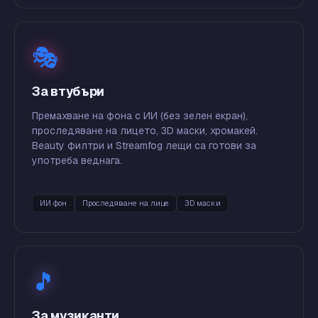
🎭
За втубъри
Премахване на фона с ИИ (без зелен екран),
проследяване на лицето, 3D маски, хромакей.
Beauty филтри и Streamfog лещи са готови за
употреба веднага.
ИИ фон
Проследяване на лице
3D маски
🎵
За музиканти