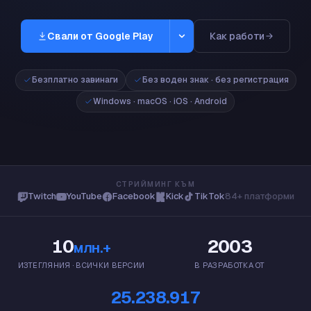
Свали от Google Play
Как работи
Windows
Безплатно завинаги
Без воден знак · без регистрация
Windows 10/11 · 64-битов
Windows · macOS · iOS · Android
Mac
macOS 13+ · Apple Silicon
App Store
iPhone и iPad · iOS 16+
Google Play
Android 8+
СТРИЙМИНГ КЪМ
Twitch
YouTube
Facebook
Kick
TikTok
84+ платформи
10
2003
млн.+
ИЗТЕГЛЯНИЯ · ВСИЧКИ ВЕРСИИ
В РАЗРАБОТКА ОТ
25.238.917