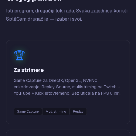
Isti program, drugačiji tok rada. Svaka zajednica koristi
SplitCam drugačije — izaberi svoj.
🏆
Za strimere
Game Capture za DirectX/OpenGL, NVENC
enkodovanje, Replay Source, multistriming na Twitch +
YouTube + Kick istovremeno. Bez uticaja na FPS u igri.
Game Capture
Multistriming
Replay