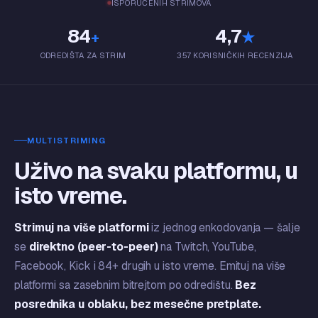
ISPORUČENIH STRIMOVA
84
4,7
+
★
ODREDIŠTA ZA STRIM
357 KORISNIČKIH RECENZIJA
MULTISTRIMING
Uživo na svaku platformu, u
isto vreme.
Strimuj na više platformi
iz jednog enkodovanja — šalje
se
direktno (peer-to-peer)
na Twitch, YouTube,
Facebook, Kick i 84+ drugih u isto vreme. Emituj na više
platformi sa zasebnim bitrejtom po odredištu.
Bez
posrednika u oblaku, bez mesečne pretplate.