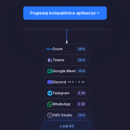
Pogledaj kompatibilne aplikacije
SplitCam virtuelna kamera
LIVE
CILJ Q2
67%
po planu
Zoom
16:9
Teams
16:9
Google Meet
16:9
Discord
16:9 / 9:16
Telegram
9:16
WhatsApp
9:16
OBS Studio
16:9
+ još 53