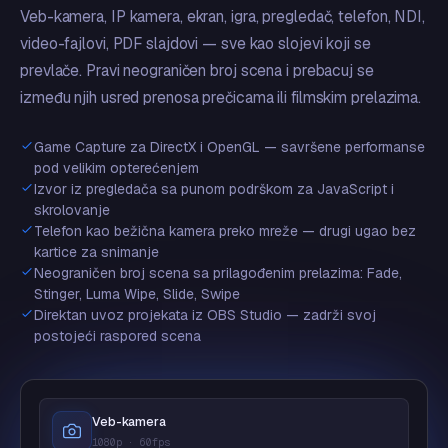
Veb-kamera, IP kamera, ekran, igra, pregledač, telefon, NDI,
video-fajlovi, PDF slajdovi — sve kao slojevi koji se
prevlače. Pravi neograničen broj scena i prebacuj se
između njih usred prenosa prečicama ili filmskim prelazima.
Game Capture za DirectX i OpenGL — savršene performanse
pod velikim opterećenjem
Izvor iz pregledača sa punom podrškom za JavaScript i
skrolovanje
Telefon kao bežična kamera preko mreže — drugi ugao bez
kartice za snimanje
Neograničen broj scena sa prilagođenim prelazima: Fade,
Stinger, Luma Wipe, Slide, Swipe
Direktan uvoz projekata iz OBS Studio — zadrži svoj
postojeći raspored scena
Veb-kamera
1080p · 60fps