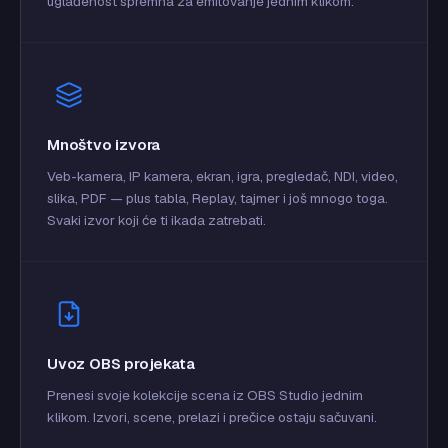
uglađenost spremna za emitovanje jednim klikom.
Mnoštvo izvora
Veb-kamera, IP kamera, ekran, igra, pregledač, NDI, video,
slika, PDF — plus tabla, Replay, tajmer i još mnogo toga.
Svaki izvor koji će ti ikada zatrebati.
Uvoz OBS projekata
Prenesi svoje kolekcije scena iz OBS Studio jednim
klikom. Izvori, scene, prelazi i prečice ostaju sačuvani.