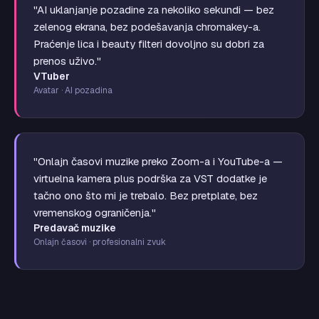
"AI uklanjanje pozadine za nekoliko sekundi — bez
zelenog ekrana, bez podešavanja chromakey-a.
Praćenje lica i beauty filteri dovoljno su dobri za
prenos uživo."
VTuber
Avatar · AI pozadina
"Onlajn časovi muzike preko Zoom-a i YouTube-a —
virtuelna kamera plus podrška za VST dodatke je
tačno ono što mi je trebalo. Bez pretplate, bez
vremenskog ograničenja."
Predavač muzike
Onlajn časovi · profesionalni zvuk