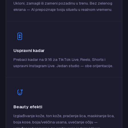
Ukloni, zamagli ili zameni pozadinu u trenu. Bez zelenog
ekrana — AI prepoznaje tvoju siluetu u realnom vremenu.
Uspravni kadar
Prebaci kadar na 9:16 za TikTok Live, Reels, Shorts i
uspravni Instagram Live. Jedan studio — obe orijentacije.
Beauty efekti
Izglađivanje kože, ton kože, praćenje lica, maskiranje lica,
boja kose, boja/veličina usana, uvećanje očiju —