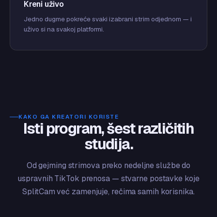
Kreni uživo
Jedno dugme pokreće svaki izabrani strim odjednom — i
uživo si na svakoj platformi.
KAKO GA KREATORI KORISTE
Isti program, šest različitih
studija.
Od gejming strimova preko nedeljne službe do
uspravnih TikTok prenosa — stvarne postavke koje
SplitCam već zamenjuje, rečima samih korisnika.