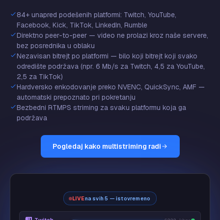
84+ unapred podešenih platformi: Twitch, YouTube,
Facebook, Kick, TikTok, LinkedIn, Rumble
Direktno peer-to-peer — video ne prolazi kroz naše servere,
bez posrednika u oblaku
Nezavisan bitrejt po platformi — bilo koji bitrejt koji svako
odredište podržava (npr. 6 Mb/s za Twitch, 4,5 za YouTube,
2,5 za TikTok)
Hardversko enkodovanje preko NVENC, QuickSync, AMF —
automatski prepoznato pri pokretanju
Bezbedni RTMPS striming za svaku platformu koja ga
podržava
Pogledaj kako multistriming radi
LIVE
na svih 5 — istovremeno