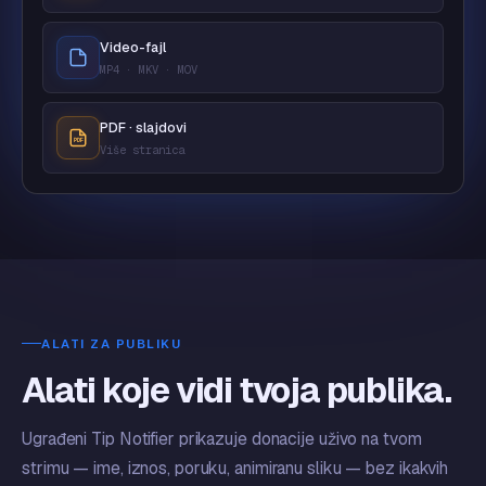
Video-fajl
MP4 · MKV · MOV
PDF · slajdovi
Više stranica
ALATI ZA PUBLIKU
Alati koje vidi tvoja publika.
Ugrađeni Tip Notifier prikazuje donacije uživo na tvom
strimu — ime, iznos, poruku, animiranu sliku — bez ikakvih