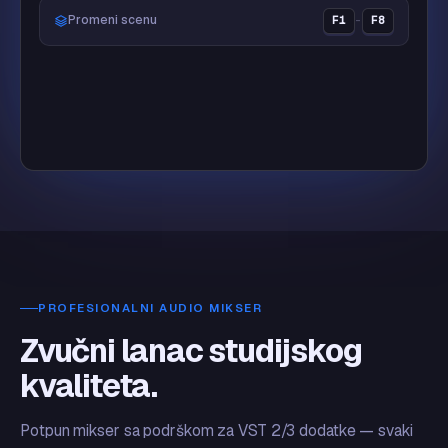
Promeni scenu
F1
–
F8
LIVE
👑
Justin
PROFESIONALNI AUDIO MIKSER
Zvučni lanac studijskog
kvaliteta.
Potpun mikser sa podrškom za VST 2/3 dodatke — svaki