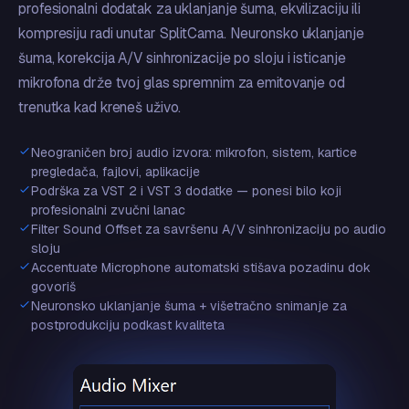
profesionalni dodatak za uklanjanje šuma, ekvilizaciju ili
kompresiju radi unutar SplitCama. Neuronsko uklanjanje
šuma, korekcija A/V sinhronizacije po sloju i isticanje
mikrofona drže tvoj glas spremnim za emitovanje od
trenutka kad kreneš uživo.
Neograničen broj audio izvora: mikrofon, sistem, kartice
pregledača, fajlovi, aplikacije
Podrška za VST 2 i VST 3 dodatke — ponesi bilo koji
profesionalni zvučni lanac
Filter Sound Offset za savršenu A/V sinhronizaciju po audio
sloju
Accentuate Microphone automatski stišava pozadinu dok
govoriš
Neuronsko uklanjanje šuma + višetračno snimanje za
postprodukciju podkast kvaliteta