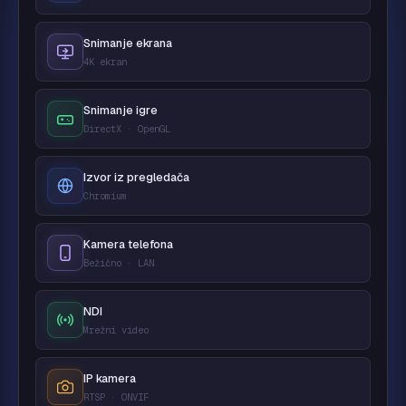
Snimanje ekrana
4K ekran
Snimanje igre
DirectX · OpenGL
Izvor iz pregledača
Chromium
Kamera telefona
Bežično · LAN
NDI
Mrežni video
IP kamera
RTSP · ONVIF