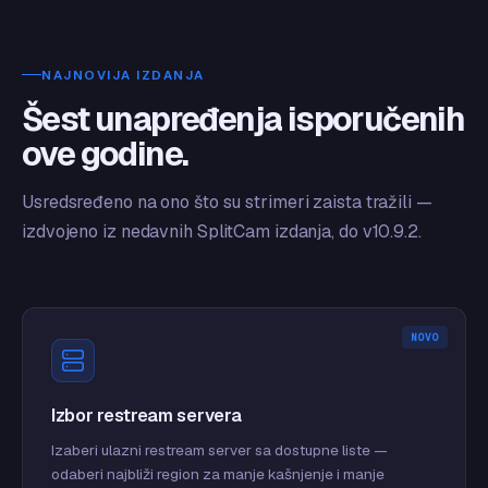
NAJNOVIJA IZDANJA
Šest unapređenja isporučenih
ove godine.
Usredsređeno na ono što su strimeri zaista tražili —
izdvojeno iz nedavnih SplitCam izdanja, do v10.9.2.
NOVO
Izbor restream servera
Izaberi ulazni restream server sa dostupne liste —
odaberi najbliži region za manje kašnjenje i manje