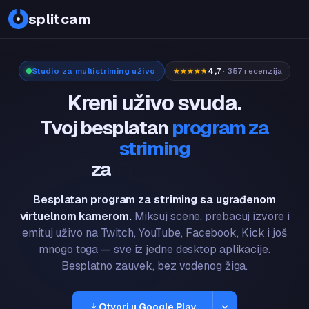
PDF
splitcam
Studio za multistriming uživo
4,7
· 357 recenzija
Kreni uživo svuda.
Tvoj besplatan
program za
striming
za
gejmere.
Besplatan program za striming sa ugrađenom
virtuelnom kamerom.
Miksuj scene, prebacuj izvore i
emituj uživo na Twitch, YouTube, Facebook, Kick i još
mnogo toga — sve iz jedne desktop aplikacije.
Besplatno zauvek, bez vodenog žiga.
Otvori u Google Play