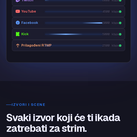
Twitch
6000 kbps
YouTube
4500 kbps
Facebook
3000 kbps
Kick
5000 kbps
Prilagođeni RTMP
2500 kbps
IZVORI I SCENE
Svaki izvor koji će ti ikada
zatrebati za strim.