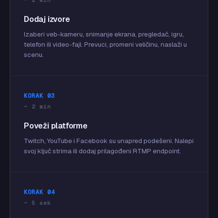
Dodaj izvore
Izaberi veb-kameru, snimanje ekrana, pregledač, igru,
telefon ili video-fajl. Prevuci, promeni veličinu, naslaži u
scenu.
KORAK 03
~ 2 min
Poveži platforme
Twitch, YouTube i Facebook su unapred podešeni. Nalepi
svoj ključ strima ili dodaj prilagođeni RTMP endpoint.
KORAK 04
~ 5 sek