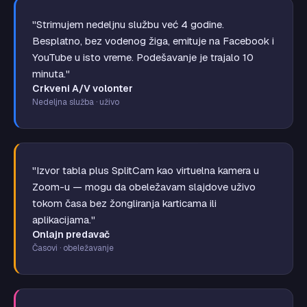
"Strimujem nedeljnu službu već 4 godine.
Besplatno, bez vodenog žiga, emituje na Facebook i
YouTube u isto vreme. Podešavanje je trajalo 10
minuta."
Crkveni A/V volonter
Nedeljna služba · uživo
"Izvor tabla plus SplitCam kao virtuelna kamera u
Zoom-u — mogu da obeležavam slajdove uživo
tokom časa bez žongliranja karticama ili
aplikacijama."
Onlajn predavač
Časovi · obeležavanje