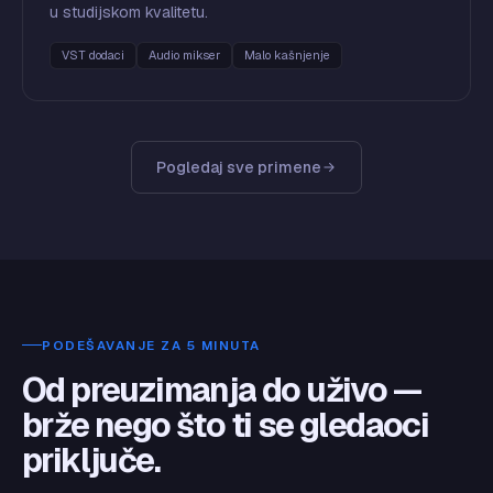
u studijskom kvalitetu.
VST dodaci
Audio mikser
Malo kašnjenje
Pogledaj sve primene
PODEŠAVANJE ZA 5 MINUTA
Od preuzimanja do uživo —
brže nego što ti se gledaoci
priključe.