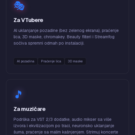
🎭
Za VTubere
AI uklanjanje pozadine (bez zelenog ekrana), praćenje
lica, 3D maske, chromakey. Beauty filteri i Streamfog
sočiva spremni odmah po instalaciji.
AI pozadina
Praćenje lica
3D maske
🎵
Za muzičare
Podrška za VST 2/3 dodatke, audio mikser sa više
izvora i ekvilizacijom po traci, neuronsko uklanjanje
šuma, praćenje sa malim kašnjenjem. Strimuj koncerte