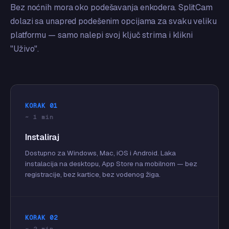
Bez noćnih mora oko podešavanja enkodera. SplitCam
dolazi sa unapred podešenim opcijama za svaku veliku
platformu — samo nalepi svoj ključ strima i klikni
"Uživo".
KORAK 01
~ 1 min
Instaliraj
Dostupno za Windows, Mac, iOS i Android. Laka
instalacija na desktopu, App Store na mobilnom — bez
registracije, bez kartice, bez vodenog žiga.
KORAK 02
~ 2 min