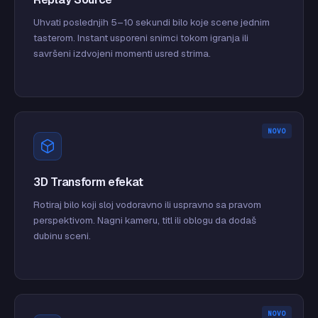
Uhvati poslednjih 5–10 sekundi bilo koje scene jednim
tasterom. Instant usporeni snimci tokom igranja ili
savršeni izdvojeni momenti usred strima.
NOVO
3D Transform efekat
Rotiraj bilo koji sloj vodoravno ili uspravno sa pravom
perspektivom. Nagni kameru, titl ili oblogu da dodaš
dubinu sceni.
NOVO