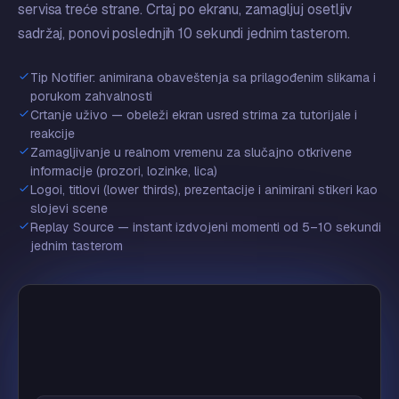
servisa treće strane. Crtaj po ekranu, zamagljuj osetljiv
sadržaj, ponovi poslednjih 10 sekundi jednim tasterom.
Tip Notifier: animirana obaveštenja sa prilagođenim slikama i
porukom zahvalnosti
Crtanje uživo — obeleži ekran usred strima za tutorijale i
reakcije
Zamagljivanje u realnom vremenu za slučajno otkrivene
informacije (prozori, lozinke, lica)
Logoi, titlovi (lower thirds), prezentacije i animirani stikeri kao
slojevi scene
🏆
Replay Source — instant izdvojeni momenti od 5–10 sekundi
jednim tasterom
🔥
❤️