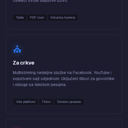
Obeleži svoje slajdove uživo.
Tabla
PDF izvor
Virtuelna kamera
⛪
Za crkve
Multistriming nedeljne službe na Facebook, YouTube i
sopstveni sajt odjednom. Uključeni titlovi za govornike
i obloge sa tekstom pesama.
Više platformi
Titlovi
Tekstovi pesama