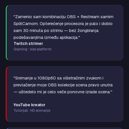
"Zamenio sam kombinaciju OBS + Restream samim
SplitCamom. Opterećenje procesora je palo i dobio
sam 30 minuta po strimu — bez žongliranja
podešavanjima između aplikacija."
Twitch strimer
Gejming · više platformi
"Snimanje u 1080p60 sa višetračnim zvukom i
prevlačenje moje OBS kolekcije scena pravo unutra
— uštedelo mi je celo veče ponovne izrade scena."
YouTube kreator
Tutorijali · HD snimanje