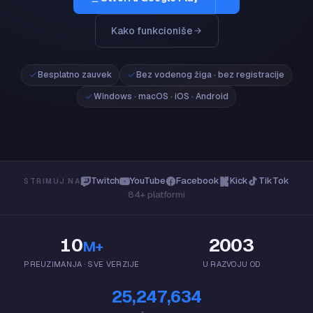
Kako funkcioniše
Windows
Windows 10/11 · 64-bitni
Mac
Besplatno zauvek
Bez vodenog žiga · bez registracije
macOS 13+ · Apple Silicon
Windows · macOS · iOS · Android
App Store
iPhone i iPad · iOS 16+
Google Play
Android 8+
Twitch
YouTube
Facebook
Kick
TikTok
STRIMUJ NA
84+ platformi
10
2003
M+
PREUZIMANJA · SVE VERZIJE
U RAZVOJU OD
25,247,634