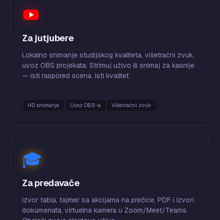
Za jutjubere
Lokalno snimanje studijskog kvaliteta, višetračni zvuk,
uvoz OBS projekata. Strimuj uživo ili snimaj za kasnije
— isti raspored scena, isti kvalitet.
HD snimanje
Uvoz OBS-a
Višetračni zvuk
🎓
Za predavače
Izvor tabla, tajmer sa akcijama na prečice, PDF i izvori
dokumenata, virtuelna kamera u Zoom/Meet/Teams.