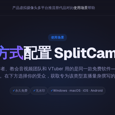
产品
虚拟摄像头
多平台推流
替代品对比
使用场景
帮助
使用场景
方式
配置 SplitC
 创作者、教会音视频团队和 VTuber 用的是同一款免费软
。在下方选择你的受众，获取专为该类型直播量身撰写
永久免费
无水印
Windows · macOS · iOS · Android