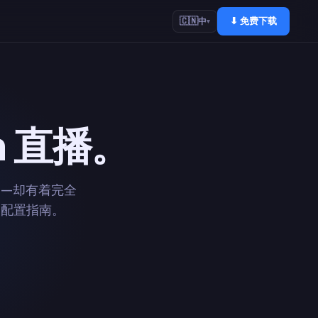
⬇ 免费下载
🇨🇳
中
▾
am 直播。
件——却有着完全
的配置指南。