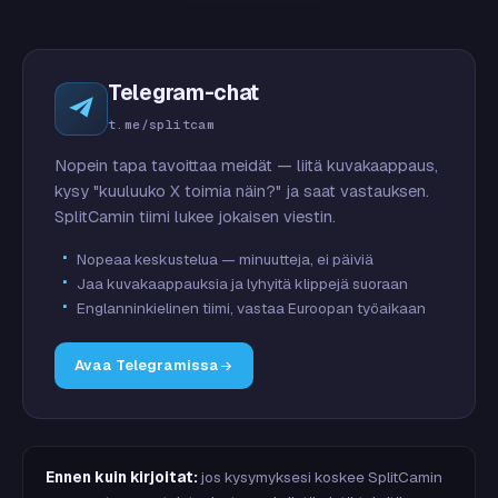
Telegram-chat
t.me/splitcam
Nopein tapa tavoittaa meidät — liitä kuvakaappaus,
kysy "kuuluuko X toimia näin?" ja saat vastauksen.
SplitCamin tiimi lukee jokaisen viestin.
Nopeaa keskustelua — minuutteja, ei päiviä
Jaa kuvakaappauksia ja lyhyitä klippejä suoraan
Englanninkielinen tiimi, vastaa Euroopan työaikaan
Avaa Telegramissa
Ennen kuin kirjoitat:
jos kysymyksesi koskee SplitCamin