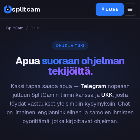
splitcam
⬇ Lataa
SplitCam
/
Ohje
OHJE JA TUKI
Apua
suoraan ohjelman
tekijöiltä.
Kaksi tapaa saada apua —
Telegram
nopeaan
juttuun SplitCamin tiimin kanssa ja
UKK
, josta
löydät vastaukset yleisimpiin kysymyksiin. Chat
on ilmainen, englanninkielinen ja samojen ihmisten
pyörittämä, jotka kirjoittavat ohjelman.