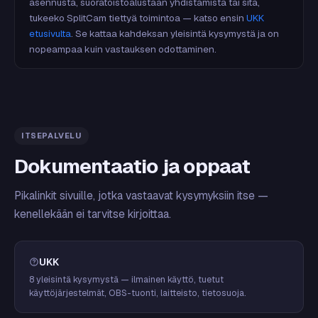
asennusta, suoratoistoalustaan yhdistämistä tai sitä,
tukeeko SplitCam tiettyä toimintoa — katso ensin
UKK
etusivulta
. Se kattaa kahdeksan yleisintä kysymystä ja on
nopeampaa kuin vastauksen odottaminen.
ITSEPALVELU
Dokumentaatio ja oppaat
Pikalinkit sivuille, jotka vastaavat kysymyksiin itse —
kenellekään ei tarvitse kirjoittaa.
UKK
8 yleisintä kysymystä — ilmainen käyttö, tuetut
käyttöjärjestelmät, OBS-tuonti, laitteisto, tietosuoja.