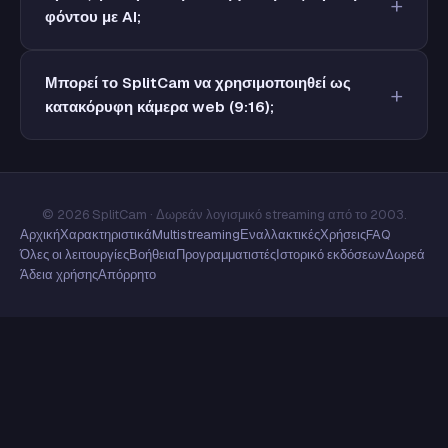
φόντου με AI;
Μπορεί το SplitCam να χρησιμοποιηθεί ως
κατακόρυφη κάμερα web (9:16);
© 2026 SplitCam · Δωρεάν λογισμικό streaming από το 2003.
Αρχική
Χαρακτηριστικά
Multistreaming
Εναλλακτικές
Χρήσεις
FAQ
Όλες οι λειτουργίες
Βοήθεια
Προγραμματιστές
Ιστορικό εκδόσεων
Δωρεά
Άδεια χρήσης
Απόρρητο