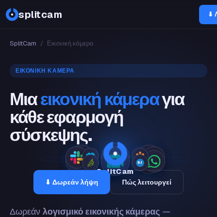
OBS
splitcam
⬇ 
SplitCam
/
Εικονική κάμερα
ΕΙΚΟΝΙΚΉ ΚΆΜΕΡΑ
Μια
εικονική κάμερα
για
κάθε εφαρμογή
σύσκεψης.
SplitCam
⬇ Δωρεάν λήψη
Πώς λειτουργεί
Δωρεάν
λογισμικό εικονικής κάμερας
—