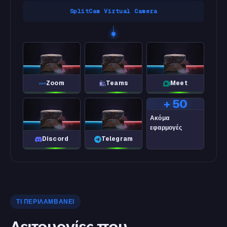
SplitCam Virtual Camera
Zoom
Teams
Meet
+ 50
Ακόμα
εφαρμογές
Discord
Telegram
ΤΙ ΠΕΡΙΛΑΜΒΆΝΕΙ
Λειτουργίες που