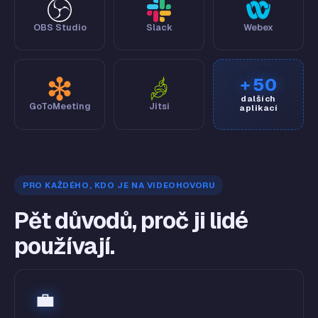
OBS Studio
Slack
Webex
+ 50
dalších
GoToMeeting
Jitsi
aplikací
PRO KAŽDÉHO, KDO JE NA VIDEOHOVORU
Pět důvodů, proč ji lidé
používají.
💼