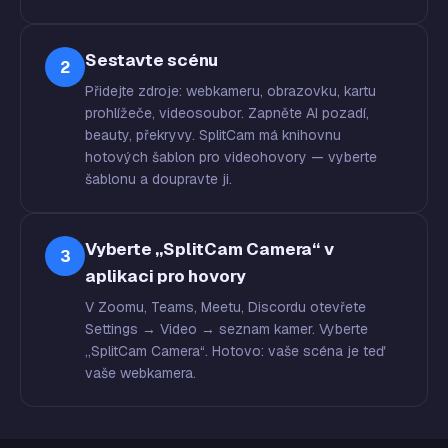
Sestavte scénu
2
Přidejte zdroje: webkameru, obrazovku, kartu
prohlížeče, videosoubor. Zapněte AI pozadí,
beauty, překryvy. SplitCam má knihovnu
hotových šablon pro videohovory — vyberte
šablonu a doupravte ji.
Vyberte „SplitCam Camera“ v
3
aplikaci pro hovory
V Zoomu, Teams, Meetu, Discordu otevřete
Settings → Video → seznam kamer. Vyberte
„SplitCam Camera“. Hotovo: vaše scéna je teď
vaše webkamera.