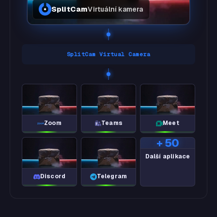
SplitCam
Virtuální kamera
SplitCam Virtual Camera
Zoom
Teams
Meet
+ 50
Další aplikace
Discord
Telegram