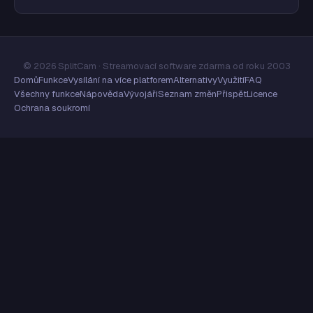
© 2026 SplitCam · Streamovací software zdarma od roku 2003
Domů
Funkce
Vysílání na více platforem
Alternativy
Využití
FAQ
Všechny funkce
Nápověda
Vývojáři
Seznam změn
Přispět
Licence
Ochrana soukromí