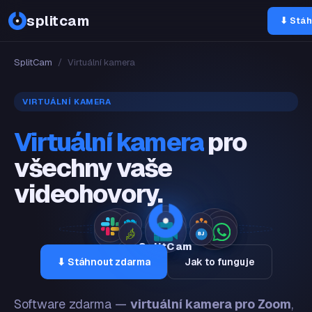
OBS
splitcam
⬇ Stáh
SplitCam
/
Virtuální kamera
VIRTUÁLNÍ KAMERA
Virtuální kamera
pro
všechny vaše
videohovory.
SplitCam
⬇ Stáhnout zdarma
Jak to funguje
Software zdarma —
virtuální kamera pro Zoom
,