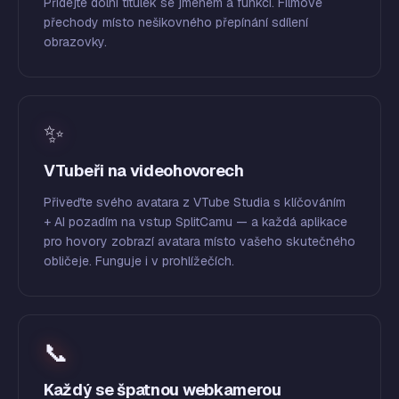
Přidejte dolní titulek se jménem a funkcí. Filmové
přechody místo nešikovného přepínání sdílení
obrazovky.
✨
VTubeři na videohovorech
Přiveďte svého avatara z VTube Studia s klíčováním
+ AI pozadím na vstup SplitCamu — a každá aplikace
pro hovory zobrazí avatara místo vašeho skutečného
obličeje. Funguje i v prohlížečích.
📞
Každý se špatnou webkamerou