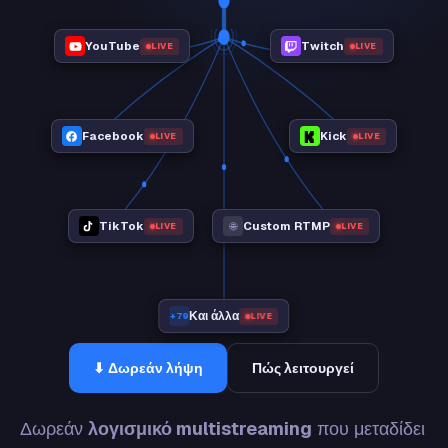
YouTube
Twitch
LIVE
LIVE
Facebook
Kick
LIVE
LIVE
TikTok
Custom RTMP
🌐
LIVE
LIVE
Και άλλα
LIVE
+79
⬇ Δωρεάν λήψη
Πώς λειτουργεί
Δωρεάν
λογισμικό multistreaming
που μεταδίδει