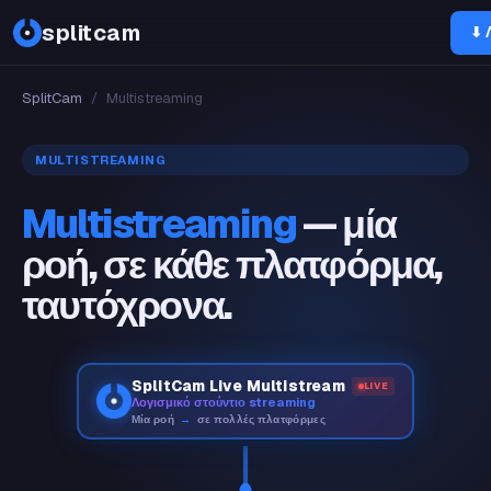
splitcam
⬇ 
SplitCam
/
Multistreaming
MULTISTREAMING
Multistreaming
— μία
ροή, σε κάθε πλατφόρμα,
ταυτόχρονα.
SplitCam Live Multistream
LIVE
Λογισμικό στούντιο streaming
Μία ροή
→
σε πολλές πλατφόρμες