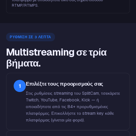
RTMP/RTMPS.
ΡΎΘΜΙΣΗ ΣΕ 3 ΛΕΠΤΆ
Multistreaming σε τρία
βήματα.
Επιλέξτε τους προορισμούς σας
1
Στις ρυθμίσεις streaming του SplitCam, τσεκάρετε
Twitch, YouTube, Facebook, Kick — ή
οποιαδήποτε από τις 84+ προρυθμισμένες
πλατφόρμες. Επικολλήστε το stream key κάθε
πλατφόρμας (γίνεται μία φορά).