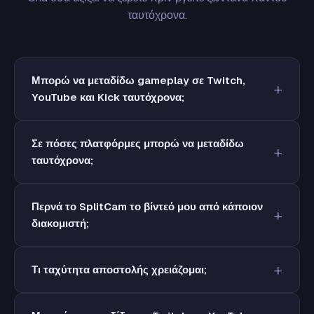
ταυτόχρονα.
Μπορώ να μεταδίδω gameplay σε Twitch,
YouTube και Kick ταυτόχρονα;
Σε πόσες πλατφόρμες μπορώ να μεταδίδω
ταυτόχρονα;
Περνά το SplitCam το βίντεό μου από κάποιον
διακομιστή;
Τι ταχύτητα αποστολής χρειάζομαι;