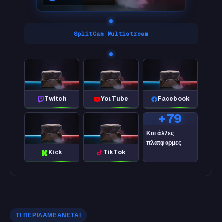
SplitCam Multistream
Twitch
YouTube
Facebook
+ 79
Και άλλες
πλατφόρμες
Kick
TikTok
ΤΙ ΠΕΡΙΛΑΜΒΆΝΕΤΑΙ