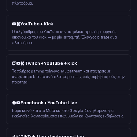
πλατφόρμα.
YouTube + Kick
Ο αλγόριθμος του YouTube συν τα φιλικά προς δημιουργούς
οικονομικά του Kick — με μία εκπομπή. Έλεγχος bitrate ανά
πλατφόρμα.
Twitch + YouTube + Kick
Το πλήρες gaming τρίγωνο. Multistream και στις τρεις με
ανεξάρτητο bitrate ανά πλατφόρμα — χωρίς συμβιβασμούς στην
ποιότητα.
Facebook + YouTube Live
Ευρύ κοινό και στο Meta και στο Google. Συνηθισμένο για
εκκλησίες, λανσαρίσματα επωνυμιών και ζωντανές εκδηλώσεις.
TikTok Live + Instagram Live