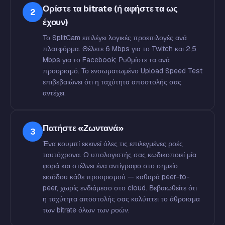
Ορίστε τα bitrate (ή αφήστε τα ως
2
έχουν)
Το SplitCam επιλέγει λογικές προεπιλογές ανά
πλατφόρμα. Θέλετε 6 Mbps για το Twitch και 2,5
Mbps για το Facebook; Ρυθμίστε τα ανά
προορισμό. Το ενσωματωμένο Upload Speed Test
επιβεβαιώνει ότι η ταχύτητα αποστολής σας
αντέχει.
Πατήστε «Ζωντανά»
3
Ένα κουμπί εκκινεί όλες τις επιλεγμένες ροές
ταυτόχρονα. Ο υπολογιστής σας κωδικοποιεί μία
φορά και στέλνει ένα αντίγραφο στο σημείο
εισόδου κάθε προορισμού — καθαρά peer-to-
peer, χωρίς ενδιάμεσο στο cloud. Βεβαιωθείτε ότι
η ταχύτητα αποστολής σας καλύπτει το άθροισμα
των bitrate όλων των ροών.