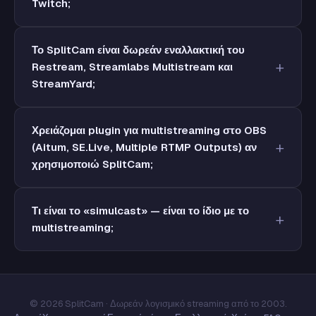
Twitch;
Το SplitCam είναι δωρεάν εναλλακτική του
Restream, Streamlabs Multistream και
StreamYard;
Χρειάζομαι plugin για multistreaming στο OBS
(Aitum, SE.Live, Multiple RTMP Outputs) αν
χρησιμοποιώ SplitCam;
Τι είναι το «simulcast» — είναι το ίδιο με το
multistreaming;
© 2026 SplitCam · Δωρεάν λογισμικό streaming από το 2003.