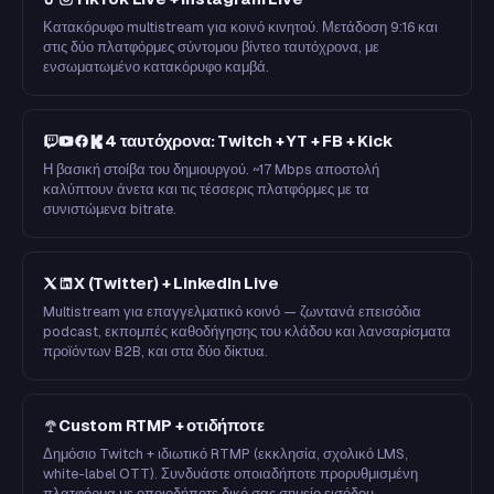
Κατακόρυφο multistream για κοινό κινητού. Μετάδοση 9:16 και
στις δύο πλατφόρμες σύντομου βίντεο ταυτόχρονα, με
ενσωματωμένο κατακόρυφο καμβά.
4 ταυτόχρονα: Twitch + YT + FB + Kick
Η βασική στοίβα του δημιουργού. ~17 Mbps αποστολή
καλύπτουν άνετα και τις τέσσερις πλατφόρμες με τα
συνιστώμενα bitrate.
X (Twitter) + LinkedIn Live
Multistream για επαγγελματικό κοινό — ζωντανά επεισόδια
podcast, εκπομπές καθοδήγησης του κλάδου και λανσαρίσματα
προϊόντων B2B, και στα δύο δίκτυα.
Custom RTMP + οτιδήποτε
Δημόσιο Twitch + ιδιωτικό RTMP (εκκλησία, σχολικό LMS,
white-label OTT). Συνδυάστε οποιαδήποτε προρυθμισμένη
πλατφόρμα με οποιοδήποτε δικό σας σημείο εισόδου