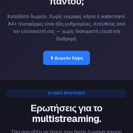
παντού;
Κατεβάστε δωρεάν. Χωρίς εγγραφή, κάρτα ή watermark.
84+ πλατφόρμες είναι ήδη ρυθμισμένες. Απευθείας από
τον υπολογιστή σας — χωρίς διακομιστή cloud στη
διαδρομή.
⬇ Δωρεάν λήψη
ΣΥΧΝΈΣ ΕΡΩΤΉΣΕΙΣ
Ερωτήσεις για το
multistreaming.
Όλα όσα αξίζει να ξέρετε πριν βγείτε ζωντανά παντού