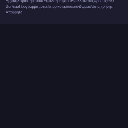
Αρχική
Χαρακτηριστικά
Εικονική κάμερα
Εναλλακτικές
Χρήσεις
FAQ
Βοήθεια
Προγραμματιστές
Ιστορικό εκδόσεων
Δωρεά
Άδεια χρήσης
Απόρρητο