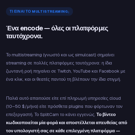
ΤΙ ΕΊΝΑΙ ΤΟ MULTISTREAMING;
Ένα encode — όλες οι πλατφόρμες
ταυτόχρονα.
Το multistreaming (γνωστό και ως simulcast) σημαίνει
streaming σε πολλές πλατφόρμες ταυτόχρονα: η ίδια
ζωντανή ροή πηγαίνει σε Twitch, YouTube και Facebook με
ένα κλικ, και οι θεατές παντού τη βλέπουν την ίδια στιγμή.
Παλιά αυτό απαιτούσε είτε επί πληρωμή υπηρεσίες cloud
(10–50 $/μήνα) είτε πρόσθετα plugins που φόρτωναν τον
επεξεργαστή. Το SplitCam το κάνει εγγενώς.
Το βίντεο
κωδικοποιείται μία φορά και αποστέλλεται απευθείας από
τον υπολογιστή σας σε κάθε επιλεγμένη πλατφόρμα —